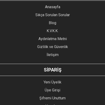
YORUM YAZ
Anasayfa
Ürün resmi kalitesiz, bozuk veya görüntülenemiyor.
Sıkça Sorulan Sorular
Ürün açıklamasında eksik bilgiler bulunuyor.
Blog
Ürün bilgilerinde hatalar bulunuyor.
Ürün fiyatı diğer sitelerden daha pahalı.
K.V.K.K.
Bu ürüne benzer farklı alternatifler olmalı.
Aydınlatma Metni
Gizlilik ve Güvenlik
İletişim
GÖNDER
SİPARİŞ
Yeni Üyelik
Üye Girişi
Şifremi Unuttum