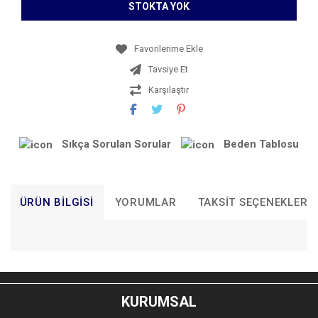
STOKTA YOK
Tavsiye Et
Karşılaştır
Sıkça Sorulan Sorular
Beden Tablosu
ÜRÜN BILGISI
YORUMLAR
TAKSIT SEÇENEKLERI
Bu ürünün fiyat bilgisi, resim, ürün açıklamalarında ve diğer
konularda yetersiz gördüğünüz noktaları öneri formunu
Bu ürüne ilk yorumu siz yapın!
kullanarak tarafımıza iletebilirsiniz.
KURUMSAL
Görüş ve önerileriniz için teşekkür ederiz.