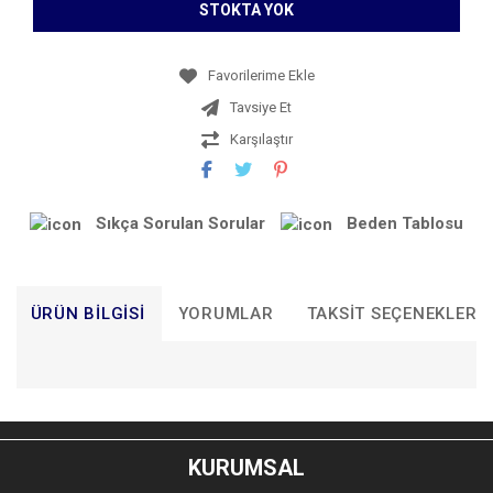
STOKTA YOK
Tavsiye Et
Karşılaştır
Sıkça Sorulan Sorular
Beden Tablosu
ÜRÜN BILGISI
YORUMLAR
TAKSIT SEÇENEKLERI
Bu ürünün fiyat bilgisi, resim, ürün açıklamalarında ve diğer
konularda yetersiz gördüğünüz noktaları öneri formunu
Bu ürüne ilk yorumu siz yapın!
kullanarak tarafımıza iletebilirsiniz.
KURUMSAL
Görüş ve önerileriniz için teşekkür ederiz.