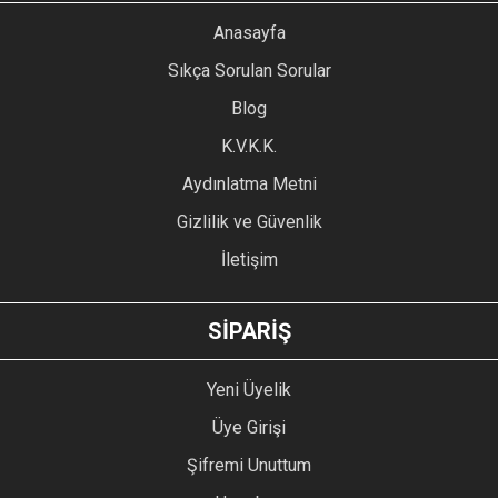
YORUM YAZ
Anasayfa
Ürün resmi kalitesiz, bozuk veya görüntülenemiyor.
Sıkça Sorulan Sorular
Ürün açıklamasında eksik bilgiler bulunuyor.
Blog
Ürün bilgilerinde hatalar bulunuyor.
Ürün fiyatı diğer sitelerden daha pahalı.
K.V.K.K.
Bu ürüne benzer farklı alternatifler olmalı.
Aydınlatma Metni
Gizlilik ve Güvenlik
İletişim
GÖNDER
SİPARİŞ
Yeni Üyelik
Üye Girişi
Şifremi Unuttum