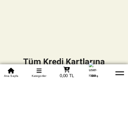
Tüm Kredi Kartlarına
Vade Farksız +6 Taksit
0850 305 09 70
0,00 TL
Beden Tablosu
Ana Sayfa
Kategoriler
Banka Hesapları
Whatsapp
Yardım
Giriş