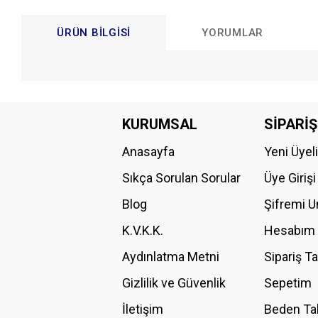
ÜRÜN BILGISI
YORUMLAR
Bu ürünün fiyat bilgisi, resim, ürün açıklamalarında ve diğer konular
Görüş ve önerileriniz için teşekkür ederiz.
KURUMSAL
SİPARİŞ
Anasayfa
Yeni Üyel
Ürün resmi kalitesiz, bozuk veya görüntülenemiyor.
Ürün açıklamasında eksik bilgiler bulunuyor.
Sıkça Sorulan Sorular
Üye Girişi
Ürün bilgilerinde hatalar bulunuyor.
Blog
Şifremi 
Ürün fiyatı diğer sitelerden daha pahalı.
K.V.K.K.
Hesabım
Bu ürüne benzer farklı alternatifler olmalı.
Aydınlatma Metni
Sipariş T
Gizlilik ve Güvenlik
Sepetim
İletişim
Beden Ta