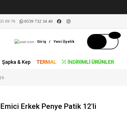
05 09 70
0539 732 34 40
Giriş
/
Yeni Üyelik
Şapka & Kep
TERMAL
İNDIRIMLI ÜRÜNLER
'li
 Emici Erkek Penye Patik 12'li