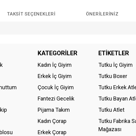
TAKSIT SEÇENEKLERI
ÖNERILERINIZ
da yetersiz gördüğünüz noktaları öneri formunu kullanarak tarafımıza iletebilirs
KATEGORİLER
ETİKETLER
Bu ürüne ilk yorumu siz yapın!
ik
Kadın İç Giyim
Tutku İç Giyim
YORUM YAZ
Erkek İç Giyim
Tutku Boxer
Unuttum
Çocuk İç Giyim
Tutku Erkek Atl
Fantezi Gecelik
Tutku Bayan Atl
akip
Pijama Takım
Tutku Atlet
Kadın Çorap
Tutku Fabrika S
Mağazası
blosu
Erkek Çorap