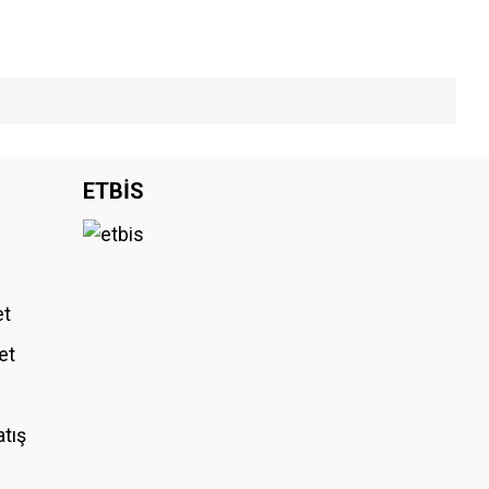
iniz.
ETBİS
et
et
atış