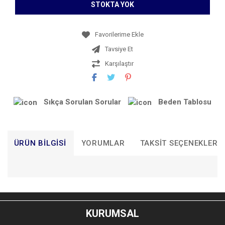
STOKTA YOK
Tavsiye Et
Karşılaştır
Sıkça Sorulan Sorular
Beden Tablosu
ÜRÜN BILGISI
YORUMLAR
TAKSIT SEÇENEKLERI
Bu ürünün fiyat bilgisi, resim, ürün açıklamalarında ve diğer
konularda yetersiz gördüğünüz noktaları öneri formunu
Bu ürüne ilk yorumu siz yapın!
kullanarak tarafımıza iletebilirsiniz.
KURUMSAL
Görüş ve önerileriniz için teşekkür ederiz.