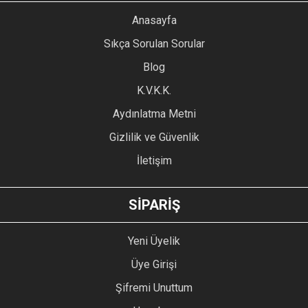
YORUM YAZ
Anasayfa
Ürün resmi kalitesiz, bozuk veya görüntülenemiyor.
Sıkça Sorulan Sorular
Ürün açıklamasında eksik bilgiler bulunuyor.
Blog
Ürün bilgilerinde hatalar bulunuyor.
Ürün fiyatı diğer sitelerden daha pahalı.
K.V.K.K.
Bu ürüne benzer farklı alternatifler olmalı.
Aydınlatma Metni
Gizlilik ve Güvenlik
İletişim
GÖNDER
SİPARİŞ
Yeni Üyelik
Üye Girişi
Şifremi Unuttum