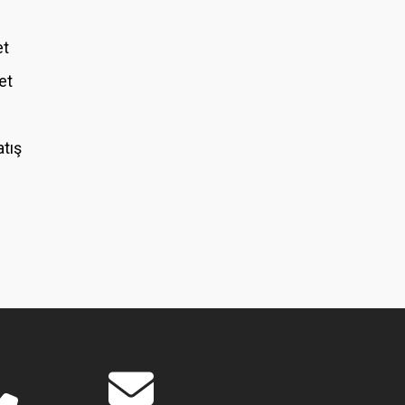
et
et
atış