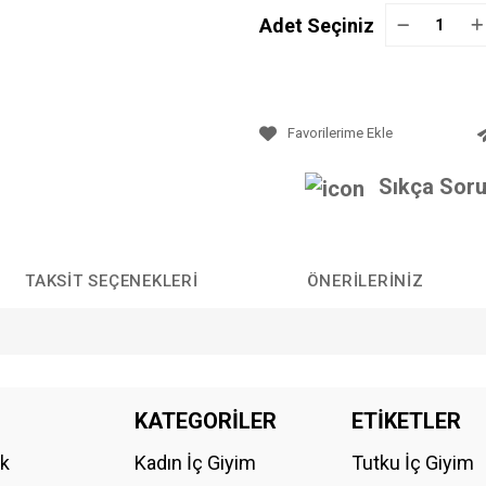
Adet Seçiniz
Sıkça Soru
TAKSIT SEÇENEKLERI
ÖNERILERINIZ
da yetersiz gördüğünüz noktaları öneri formunu kullanarak tarafımıza iletebilirs
KATEGORİLER
ETİKETLER
Bu ürüne ilk yorumu siz yapın!
ik
Kadın İç Giyim
Tutku İç Giyim
YORUM YAZ