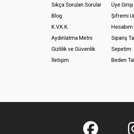
Ürün açıklamasında eksik bilgiler bulunuyor.
Sıkça Sorulan Sorular
Üye Girişi
Ürün bilgilerinde hatalar bulunuyor.
Blog
Şifremi 
Ürün fiyatı diğer sitelerden daha pahalı.
K.V.K.K.
Hesabım
Bu ürüne benzer farklı alternatifler olmalı.
Aydınlatma Metni
Sipariş T
Gizlilik ve Güvenlik
Sepetim
İletişim
Beden Ta