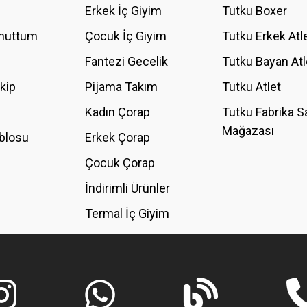
Erkek İç Giyim
Tutku Boxer
Unuttum
Çocuk İç Giyim
Tutku Erkek Atl
Fantezi Gecelik
Tutku Bayan Atl
akip
Pijama Takım
Tutku Atlet
Kadın Çorap
Tutku Fabrika S
Mağazası
blosu
Erkek Çorap
GÖNDER
Çocuk Çorap
İndirimli Ürünler
Termal İç Giyim