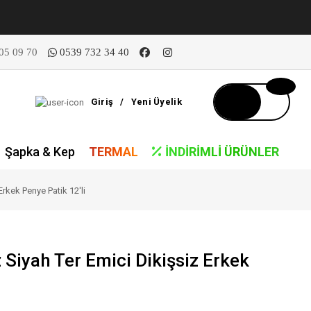
05 09 70
0539 732 34 40
Giriş
/
Yeni Üyelik
Şapka & Kep
TERMAL
İNDIRIMLI ÜRÜNLER
Erkek Penye Patik 12'li
 Siyah Ter Emici Dikişsiz Erkek