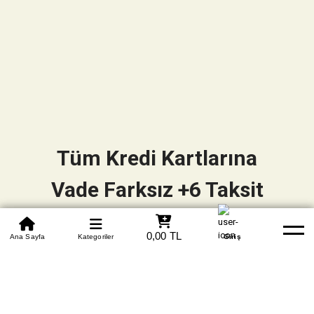
Tüm Kredi Kartlarına
Vade Farksız +6 Taksit
0850 305 09 70
0,00 TL
Beden Tablosu
Ana Sayfa
Kategoriler
Banka Hesapları
Whatsapp
Yardım
Giriş