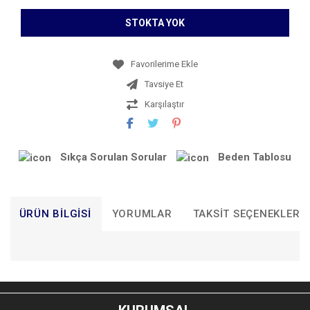
STOKTA YOK
Tavsiye Et
Karşılaştır
Sıkça Sorulan Sorular
Beden Tablosu
ÜRÜN BILGISI
YORUMLAR
TAKSIT SEÇENEKLERI
Bu ürünün fiyat bilgisi, resim, ürün açıklamalarında ve diğer
konularda yetersiz gördüğünüz noktaları öneri formunu
Bu ürüne ilk yorumu siz yapın!
kullanarak tarafımıza iletebilirsiniz.