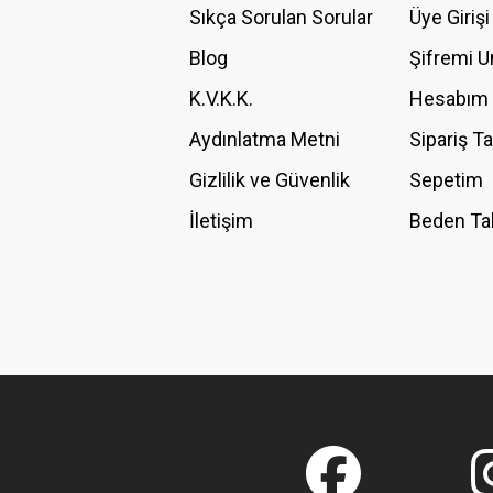
Ürün açıklamasında eksik bilgiler bulunuyor.
Sıkça Sorulan Sorular
Üye Girişi
Ürün bilgilerinde hatalar bulunuyor.
Blog
Şifremi 
Ürün fiyatı diğer sitelerden daha pahalı.
K.V.K.K.
Hesabım
Bu ürüne benzer farklı alternatifler olmalı.
Aydınlatma Metni
Sipariş T
Gizlilik ve Güvenlik
Sepetim
İletişim
Beden Ta