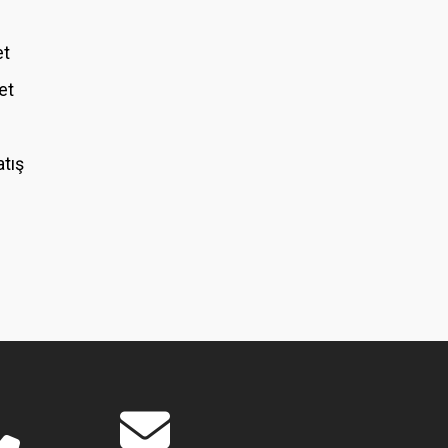
et
et
atış