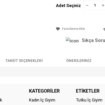
Adet Seçiniz
Sıkça Soru
TAKSIT SEÇENEKLERI
ÖNERILERINIZ
da yetersiz gördüğünüz noktaları öneri formunu kullanarak tarafımıza iletebilirs
KATEGORİLER
ETİKETLER
Bu ürüne ilk yorumu siz yapın!
ik
Kadın İç Giyim
Tutku İç Giyim
YORUM YAZ