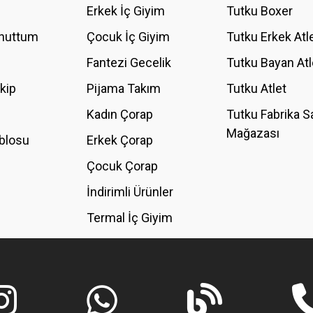
Erkek İç Giyim
Tutku Boxer
Unuttum
Çocuk İç Giyim
Tutku Erkek Atl
Fantezi Gecelik
Tutku Bayan Atl
akip
Pijama Takım
Tutku Atlet
Kadın Çorap
Tutku Fabrika S
Mağazası
blosu
Erkek Çorap
GÖNDER
Çocuk Çorap
İndirimli Ürünler
Termal İç Giyim