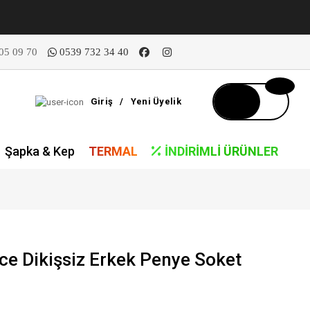
05 09 70
0539 732 34 40
Giriş
/
Yeni Üyelik
Şapka & Kep
TERMAL
İNDIRIMLI ÜRÜNLER
ce Dikişsiz Erkek Penye Soket