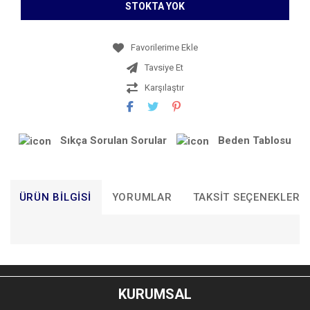
STOKTA YOK
Tavsiye Et
Karşılaştır
Sıkça Sorulan Sorular
Beden Tablosu
ÜRÜN BILGISI
YORUMLAR
TAKSIT SEÇENEKLERI
Bu ürünün fiyat bilgisi, resim, ürün açıklamalarında ve diğer
konularda yetersiz gördüğünüz noktaları öneri formunu
Bu ürüne ilk yorumu siz yapın!
kullanarak tarafımıza iletebilirsiniz.
KURUMSAL
Görüş ve önerileriniz için teşekkür ederiz.