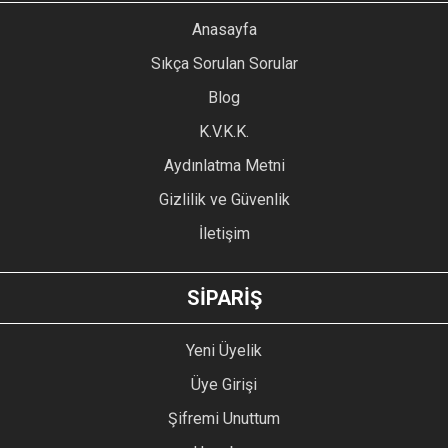
YORUM YAZ
Anasayfa
Ürün resmi kalitesiz, bozuk veya görüntülenemiyor.
Sıkça Sorulan Sorular
Ürün açıklamasında eksik bilgiler bulunuyor.
Blog
Ürün bilgilerinde hatalar bulunuyor.
Ürün fiyatı diğer sitelerden daha pahalı.
K.V.K.K.
Bu ürüne benzer farklı alternatifler olmalı.
Aydınlatma Metni
Gizlilik ve Güvenlik
İletişim
GÖNDER
SİPARİŞ
Yeni Üyelik
Üye Girişi
Şifremi Unuttum