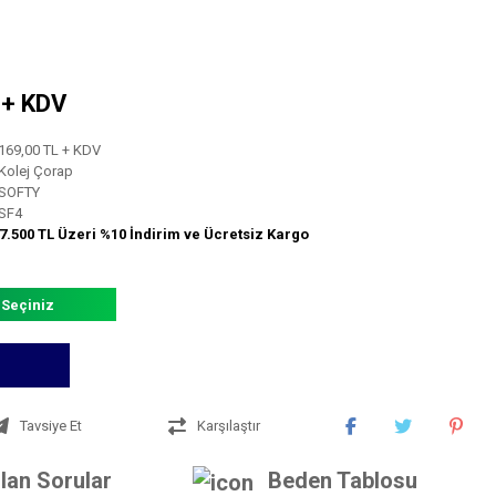
L + KDV
169,00 TL + KDV
Kolej Çorap
SOFTY
SF4
7.500 TL Üzeri %10 İndirim ve Ücretsiz Kargo
 Seçiniz
Tavsiye Et
Karşılaştır
lan Sorular
Beden Tablosu