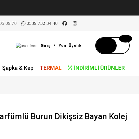
05 09 70
0539 732 34 40
Giriş
/
Yeni Üyelik
Şapka & Kep
TERMAL
İNDIRIMLI ÜRÜNLER
arfümlü Burun Dikişsiz Bayan Kolej