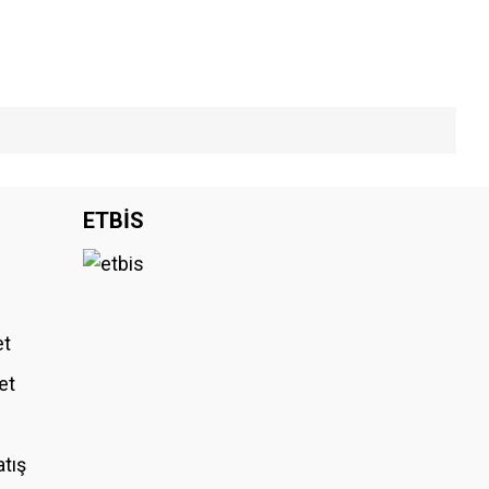
iniz.
ETBİS
et
et
atış