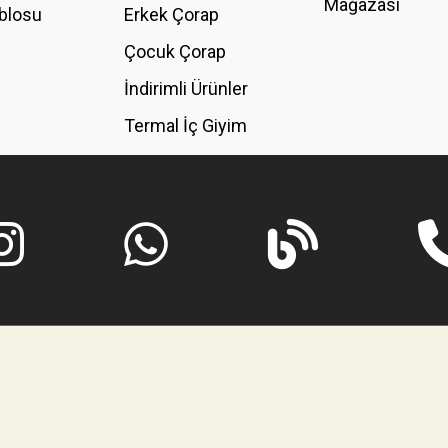
Mağazası
blosu
Erkek Çorap
GÖNDER
Çocuk Çorap
İndirimli Ürünler
Termal İç Giyim