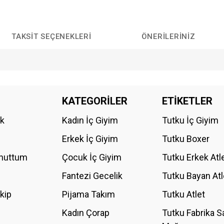
TAKSIT SEÇENEKLERI
ÖNERILERINIZ
da yetersiz gördüğünüz noktaları öneri formunu kullanarak tarafımıza iletebilirs
KATEGORİLER
ETİKETLER
Bu ürüne ilk yorumu siz yapın!
ik
Kadın İç Giyim
Tutku İç Giyim
YORUM YAZ
Erkek İç Giyim
Tutku Boxer
Unuttum
Çocuk İç Giyim
Tutku Erkek Atl
Fantezi Gecelik
Tutku Bayan Atl
akip
Pijama Takım
Tutku Atlet
Kadın Çorap
Tutku Fabrika S