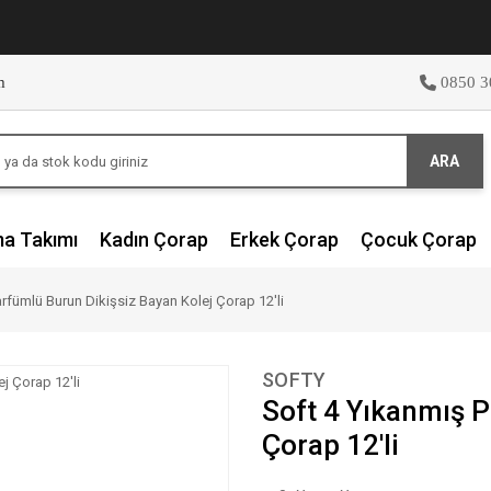
m
0850 3
ARA
ma Takımı
Kadın Çorap
Erkek Çorap
Çocuk Çorap
rfümlü Burun Dikişsiz Bayan Kolej Çorap 12'li
SOFTY
Soft 4 Yıkanmış P
Çorap 12'li