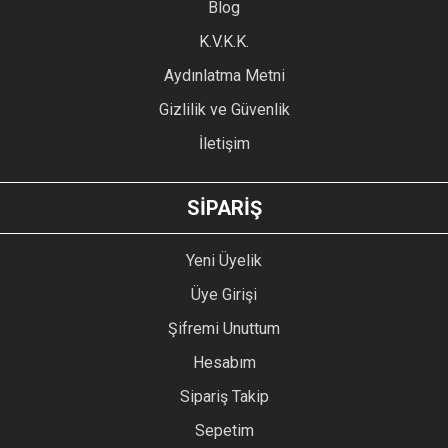
Blog
Ürün bilgilerinde hatalar bulunuyor.
Ürün fiyatı diğer sitelerden daha pahalı.
K.V.K.K.
Bu ürüne benzer farklı alternatifler olmalı.
Aydınlatma Metni
Gizlilik ve Güvenlik
İletişim
GÖNDER
SİPARİŞ
Yeni Üyelik
Üye Girişi
Şifremi Unuttum
Hesabım
Sipariş Takip
Sepetim