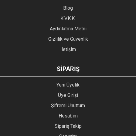
Blog
Ürün bilgilerinde hatalar bulunuyor.
Ürün fiyatı diğer sitelerden daha pahalı.
K.V.K.K.
Bu ürüne benzer farklı alternatifler olmalı.
Aydınlatma Metni
Gizlilik ve Güvenlik
İletişim
GÖNDER
SİPARİŞ
Yeni Üyelik
Üye Girişi
Şifremi Unuttum
Hesabım
Sipariş Takip