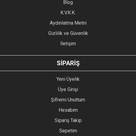
Blog
Ürün bilgilerinde hatalar bulunuyor.
Ürün fiyatı diğer sitelerden daha pahalı.
K.V.K.K.
Bu ürüne benzer farklı alternatifler olmalı.
Aydınlatma Metni
Gizlilik ve Güvenlik
İletişim
GÖNDER
SİPARİŞ
Yeni Üyelik
Üye Girişi
Şifremi Unuttum
Hesabım
Sipariş Takip
Sepetim