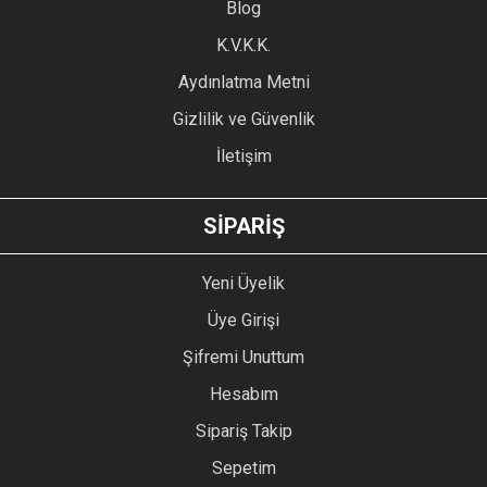
Blog
Ürün bilgilerinde hatalar bulunuyor.
Ürün fiyatı diğer sitelerden daha pahalı.
K.V.K.K.
Bu ürüne benzer farklı alternatifler olmalı.
Aydınlatma Metni
Gizlilik ve Güvenlik
İletişim
GÖNDER
SİPARİŞ
Yeni Üyelik
Üye Girişi
Şifremi Unuttum
Hesabım
Sipariş Takip
Sepetim