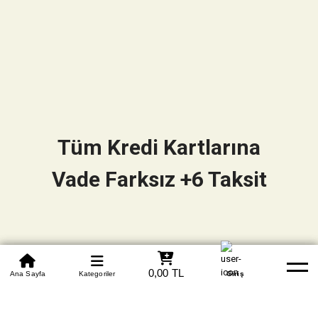
Tüm Kredi Kartlarına
Vade Farksız +6 Taksit
0850 305 09 70
0,00 TL
Beden Tablosu
Ana Sayfa
Kategoriler
Banka Hesapları
Whatsapp
Yardım
Giriş