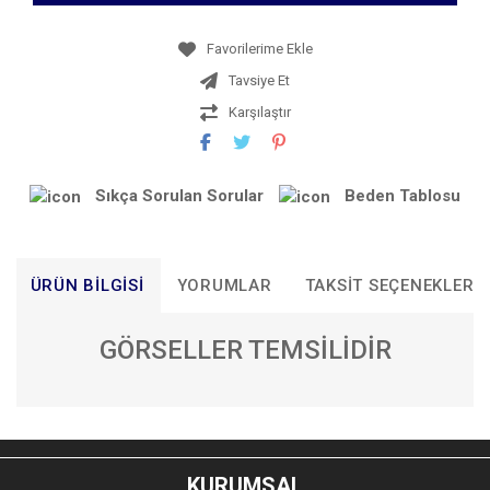
Tavsiye Et
Karşılaştır
Sıkça Sorulan Sorular
Beden Tablosu
ÜRÜN BILGISI
YORUMLAR
TAKSIT SEÇENEKLERI
GÖRSELLER TEMSİLİDİR
Bu ürünün fiyat bilgisi, resim, ürün açıklamalarında ve diğer
konularda yetersiz gördüğünüz noktaları öneri formunu
Bu ürüne ilk yorumu siz yapın!
kullanarak tarafımıza iletebilirsiniz.
KURUMSAL