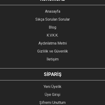
Görüş ve önerileriniz için teşekkür ederiz.
YORUM YAZ
Anasayfa
Ürün resmi kalitesiz, bozuk veya görüntülenemiyor.
Sıkça Sorulan Sorular
Ürün açıklamasında eksik bilgiler bulunuyor.
Blog
Ürün bilgilerinde hatalar bulunuyor.
Ürün fiyatı diğer sitelerden daha pahalı.
K.V.K.K.
Bu ürüne benzer farklı alternatifler olmalı.
Aydınlatma Metni
Gizlilik ve Güvenlik
İletişim
GÖNDER
SİPARİŞ
Yeni Üyelik
Üye Girişi
Şifremi Unuttum