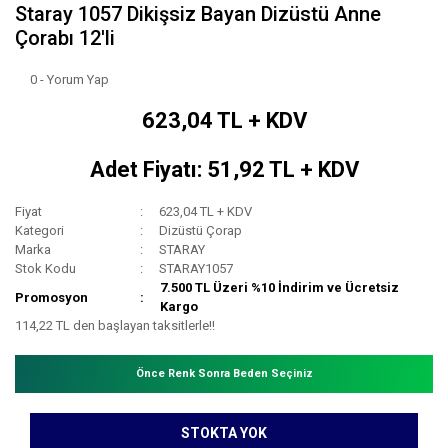
Staray 1057 Dikişsiz Bayan Dizüstü Anne
Çorabı 12'li
0 - Yorum Yap
623,04 TL + KDV
Adet Fiyatı: 51,92 TL + KDV
Fiyat
623,04 TL + KDV
Kategori
Dizüstü Çorap
Marka
STARAY
Stok Kodu
STARAY1057
7.500 TL Üzeri %10 İndirim ve Ücretsiz
Promosyon
Kargo
114,22 TL den başlayan taksitlerle!!
Önce Renk Sonra Beden Seçiniz
STOKTA YOK