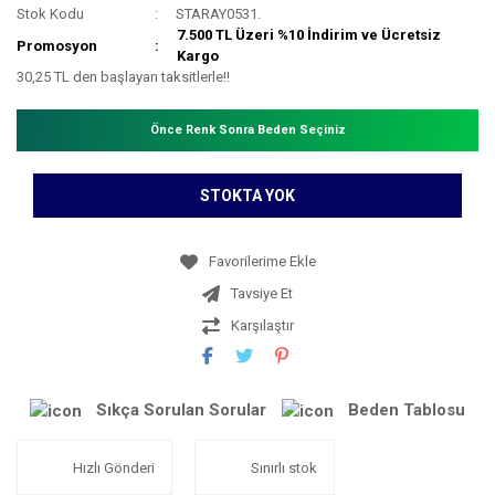
Stok Kodu
STARAY0531.
7.500 TL Üzeri %10 İndirim ve Ücretsiz
Promosyon
Kargo
30,25 TL den başlayan taksitlerle!!
Önce Renk Sonra Beden Seçiniz
STOKTA YOK
Tavsiye Et
Karşılaştır
Sıkça Sorulan Sorular
Beden Tablosu
Hızlı Gönderi
Sınırlı stok