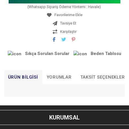
(Whatsapp Sipariş Ödeme Yöntemi : Havale)
Tavsiye Et
Karşılaştır
Sıkça Sorulan Sorular
Beden Tablosu
ÜRÜN BILGISI
YORUMLAR
TAKSIT SEÇENEKLERI
Bu ürünün fiyat bilgisi, resim, ürün açıklamalarında ve diğer
konularda yetersiz gördüğünüz noktaları öneri formunu
Bu ürüne ilk yorumu siz yapın!
kullanarak tarafımıza iletebilirsiniz.
KURUMSAL
Görüş ve önerileriniz için teşekkür ederiz.