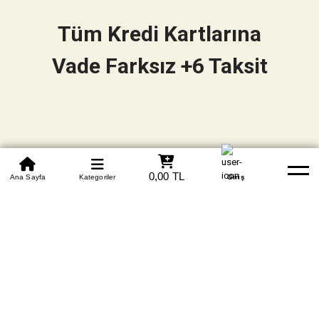
Tüm Kredi Kartlarına
Vade Farksız +6 Taksit
0850 305 09 70
0,00 TL
Beden Tablosu
Ana Sayfa
Kategoriler
Banka Hesapları
Whatsapp
Yardım
Giriş