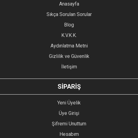
YORUM YAZ
Anasayfa
Ürün resmi kalitesiz, bozuk veya görüntülenemiyor.
Sıkça Sorulan Sorular
Ürün açıklamasında eksik bilgiler bulunuyor.
Blog
Ürün bilgilerinde hatalar bulunuyor.
Ürün fiyatı diğer sitelerden daha pahalı.
K.V.K.K.
Bu ürüne benzer farklı alternatifler olmalı.
Aydınlatma Metni
Gizlilik ve Güvenlik
İletişim
GÖNDER
SİPARİŞ
Yeni Üyelik
Üye Girişi
Şifremi Unuttum
Hesabım