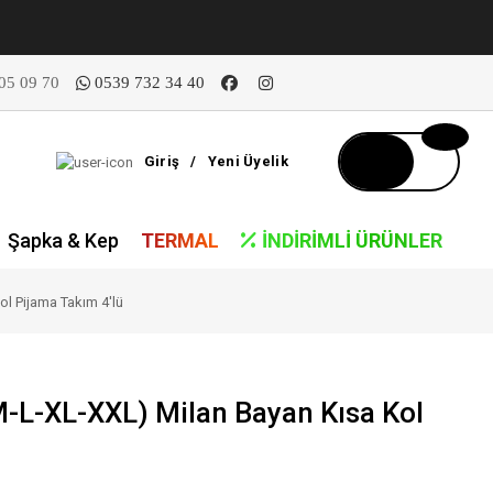
05 09 70
0539 732 34 40
Giriş
/
Yeni Üyelik
Şapka & Kep
TERMAL
İNDIRIMLI ÜRÜNLER
ol Pijama Takım 4'lü
M-L-XL-XXL) Milan Bayan Kısa Kol