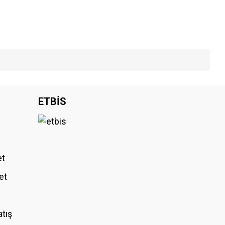
iniz.
ETBİS
et
et
atış