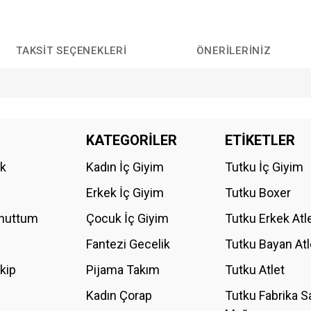
TAKSIT SEÇENEKLERI
ÖNERILERINIZ
da yetersiz gördüğünüz noktaları öneri formunu kullanarak tarafımıza iletebilirs
KATEGORİLER
ETİKETLER
Bu ürüne ilk yorumu siz yapın!
ik
Kadın İç Giyim
Tutku İç Giyim
YORUM YAZ
Erkek İç Giyim
Tutku Boxer
Unuttum
Çocuk İç Giyim
Tutku Erkek Atl
Fantezi Gecelik
Tutku Bayan Atl
akip
Pijama Takım
Tutku Atlet
Kadın Çorap
Tutku Fabrika S