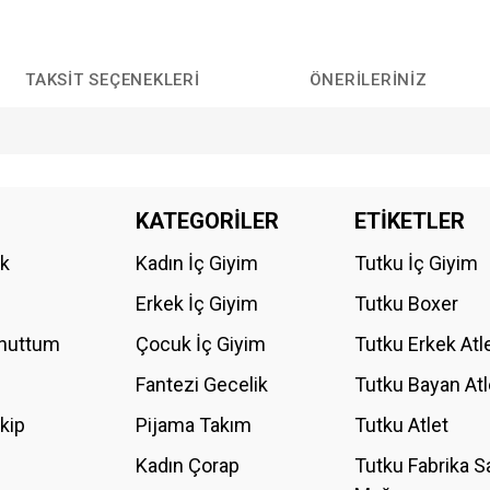
TAKSIT SEÇENEKLERI
ÖNERILERINIZ
da yetersiz gördüğünüz noktaları öneri formunu kullanarak tarafımıza iletebilirs
KATEGORİLER
ETİKETLER
Bu ürüne ilk yorumu siz yapın!
ik
Kadın İç Giyim
Tutku İç Giyim
YORUM YAZ
Erkek İç Giyim
Tutku Boxer
Unuttum
Çocuk İç Giyim
Tutku Erkek Atl
Fantezi Gecelik
Tutku Bayan Atl
akip
Pijama Takım
Tutku Atlet
Kadın Çorap
Tutku Fabrika S