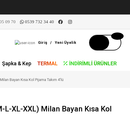
05 09 70
0539 732 34 40
Giriş
/
Yeni Üyelik
Şapka & Kep
TERMAL
İNDIRIMLI ÜRÜNLER
Milan Bayan Kısa Kol Pijama Takım 4'lü
M-L-XL-XXL) Milan Bayan Kısa Kol