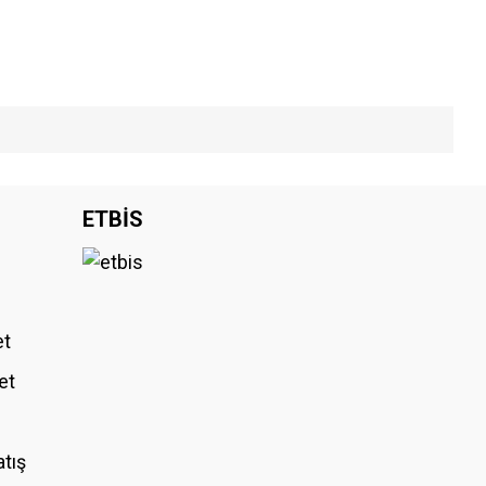
iniz.
ETBİS
et
et
atış