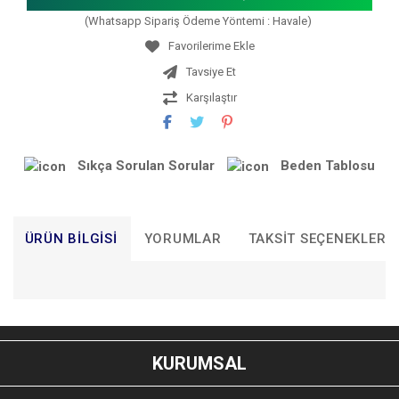
(Whatsapp Sipariş Ödeme Yöntemi : Havale)
Tavsiye Et
Karşılaştır
Sıkça Sorulan Sorular
Beden Tablosu
ÜRÜN BILGISI
YORUMLAR
TAKSIT SEÇENEKLERI
Bu ürünün fiyat bilgisi, resim, ürün açıklamalarında ve diğer
konularda yetersiz gördüğünüz noktaları öneri formunu
Bu ürüne ilk yorumu siz yapın!
kullanarak tarafımıza iletebilirsiniz.
KURUMSAL
Görüş ve önerileriniz için teşekkür ederiz.