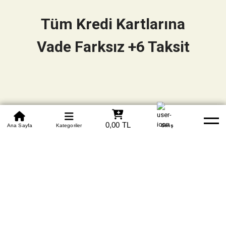
Tüm Kredi Kartlarına
Vade Farksız +6 Taksit
0850 305 09 70
0,00 TL
Beden Tablosu
Ana Sayfa
Kategoriler
Banka Hesapları
Whatsapp
Yardım
Giriş