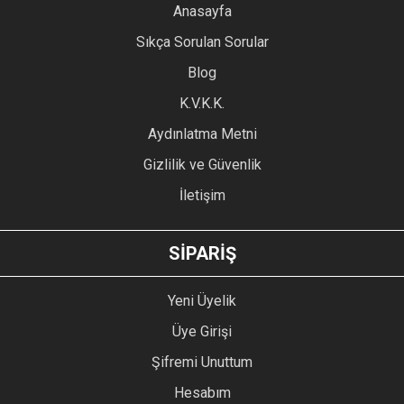
YORUM YAZ
Anasayfa
Ürün resmi kalitesiz, bozuk veya görüntülenemiyor.
Sıkça Sorulan Sorular
Ürün açıklamasında eksik bilgiler bulunuyor.
Blog
Ürün bilgilerinde hatalar bulunuyor.
Ürün fiyatı diğer sitelerden daha pahalı.
K.V.K.K.
Bu ürüne benzer farklı alternatifler olmalı.
Aydınlatma Metni
Gizlilik ve Güvenlik
İletişim
GÖNDER
SİPARİŞ
Yeni Üyelik
Üye Girişi
Şifremi Unuttum
Hesabım