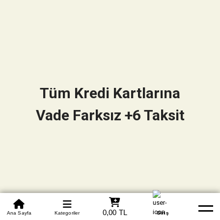
Tüm Kredi Kartlarına
Vade Farksız +6 Taksit
0850 305 09 70
0,00 TL
Beden Tablosu
Ana Sayfa
Kategoriler
Banka Hesapları
Whatsapp
Yardım
Giriş