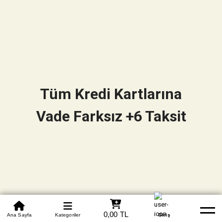
Tüm Kredi Kartlarına
Vade Farksız +6 Taksit
0850 305 09 70
0,00 TL
Beden Tablosu
Ana Sayfa
Kategoriler
Banka Hesapları
Whatsapp
Yardım
Giriş