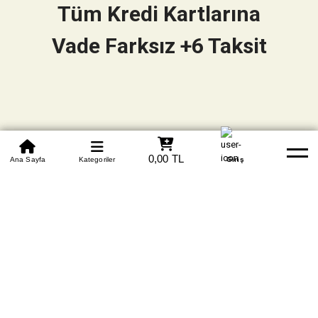
Tüm Kredi Kartlarına
Vade Farksız +6 Taksit
0850 305 09 70
0,00 TL
Beden Tablosu
Ana Sayfa
Kategoriler
Banka Hesapları
Whatsapp
Yardım
Giriş