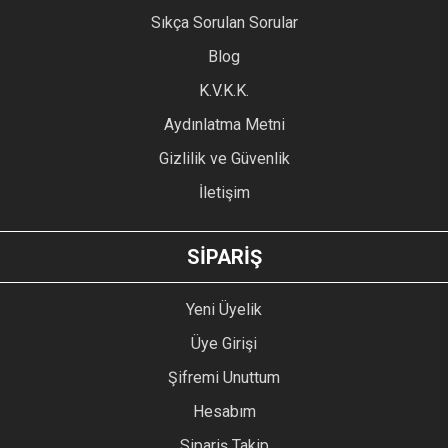
Ürün resmi kalitesiz, bozuk veya görüntülenemiyor.
Sıkça Sorulan Sorular
Ürün açıklamasında eksik bilgiler bulunuyor.
Blog
Ürün bilgilerinde hatalar bulunuyor.
Ürün fiyatı diğer sitelerden daha pahalı.
K.V.K.K.
Bu ürüne benzer farklı alternatifler olmalı.
Aydınlatma Metni
Gizlilik ve Güvenlik
İletişim
GÖNDER
SİPARİŞ
Yeni Üyelik
Üye Girişi
Şifremi Unuttum
Hesabım
Sipariş Takip