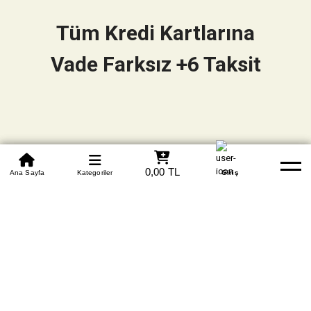
Tüm Kredi Kartlarına
Vade Farksız +6 Taksit
0850 305 09 70
0,00 TL
Beden Tablosu
Ana Sayfa
Kategoriler
Banka Hesapları
Whatsapp
Yardım
Giriş