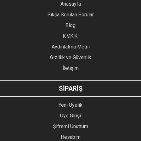
YORUM YAZ
Anasayfa
Ürün resmi kalitesiz, bozuk veya görüntülenemiyor.
Sıkça Sorulan Sorular
Ürün açıklamasında eksik bilgiler bulunuyor.
Blog
Ürün bilgilerinde hatalar bulunuyor.
Ürün fiyatı diğer sitelerden daha pahalı.
K.V.K.K.
Bu ürüne benzer farklı alternatifler olmalı.
Aydınlatma Metni
Gizlilik ve Güvenlik
İletişim
GÖNDER
SİPARİŞ
Yeni Üyelik
Üye Girişi
Şifremi Unuttum
Hesabım