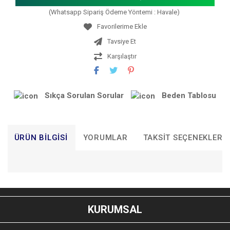
(Whatsapp Sipariş Ödeme Yöntemi : Havale)
Tavsiye Et
Karşılaştır
Sıkça Sorulan Sorular
Beden Tablosu
ÜRÜN BILGISI
YORUMLAR
TAKSIT SEÇENEKLERI
Bu ürünün fiyat bilgisi, resim, ürün açıklamalarında ve diğer
konularda yetersiz gördüğünüz noktaları öneri formunu
Bu ürüne ilk yorumu siz yapın!
kullanarak tarafımıza iletebilirsiniz.
KURUMSAL
Görüş ve önerileriniz için teşekkür ederiz.