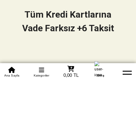
Tüm Kredi Kartlarına
Vade Farksız +6 Taksit
0850 305 09 70
0,00 TL
Beden Tablosu
Ana Sayfa
Kategoriler
Banka Hesapları
Whatsapp
Yardım
Giriş