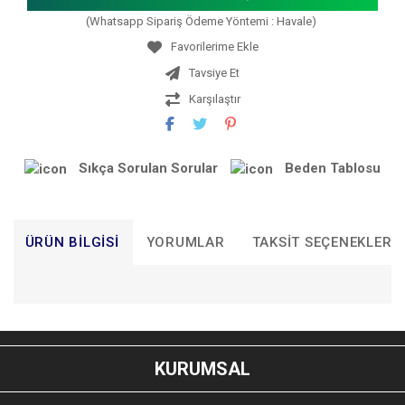
(Whatsapp Sipariş Ödeme Yöntemi : Havale)
Tavsiye Et
Karşılaştır
Sıkça Sorulan Sorular
Beden Tablosu
ÜRÜN BILGISI
YORUMLAR
TAKSIT SEÇENEKLERI
Bu ürünün fiyat bilgisi, resim, ürün açıklamalarında ve diğer
konularda yetersiz gördüğünüz noktaları öneri formunu
Bu ürüne ilk yorumu siz yapın!
kullanarak tarafımıza iletebilirsiniz.
KURUMSAL
Görüş ve önerileriniz için teşekkür ederiz.