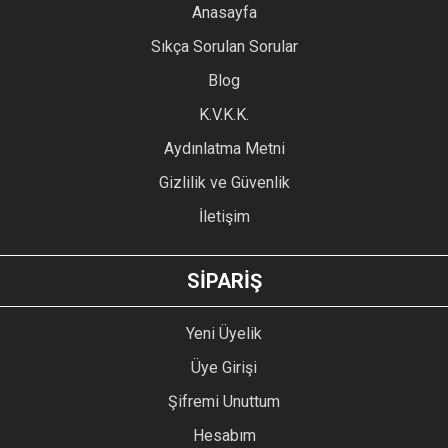
YORUM YAZ
Anasayfa
Ürün resmi kalitesiz, bozuk veya görüntülenemiyor.
Sıkça Sorulan Sorular
Ürün açıklamasında eksik bilgiler bulunuyor.
Blog
Ürün bilgilerinde hatalar bulunuyor.
Ürün fiyatı diğer sitelerden daha pahalı.
K.V.K.K.
Bu ürüne benzer farklı alternatifler olmalı.
Aydınlatma Metni
Gizlilik ve Güvenlik
İletişim
GÖNDER
SİPARİŞ
Yeni Üyelik
Üye Girişi
Şifremi Unuttum
Hesabım