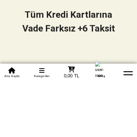
Tüm Kredi Kartlarına
Vade Farksız +6 Taksit
0850 305 09 70
0,00 TL
Beden Tablosu
Ana Sayfa
Kategoriler
Banka Hesapları
Whatsapp
Yardım
Giriş