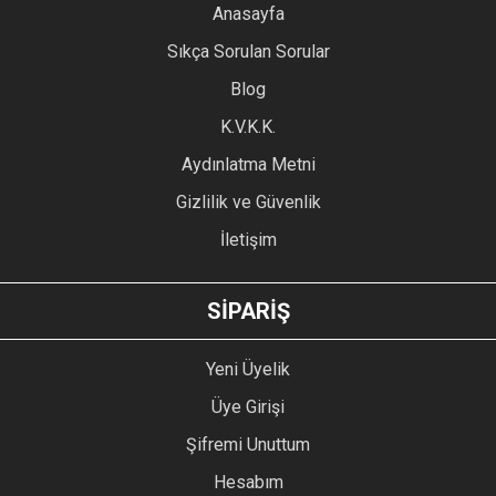
YORUM YAZ
Anasayfa
Ürün resmi kalitesiz, bozuk veya görüntülenemiyor.
Sıkça Sorulan Sorular
Ürün açıklamasında eksik bilgiler bulunuyor.
Blog
Ürün bilgilerinde hatalar bulunuyor.
Ürün fiyatı diğer sitelerden daha pahalı.
K.V.K.K.
Bu ürüne benzer farklı alternatifler olmalı.
Aydınlatma Metni
Gizlilik ve Güvenlik
İletişim
GÖNDER
SİPARİŞ
Yeni Üyelik
Üye Girişi
Şifremi Unuttum
Hesabım