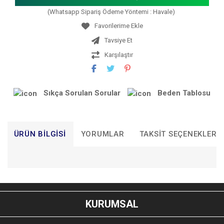
(Whatsapp Sipariş Ödeme Yöntemi : Havale)
Tavsiye Et
Karşılaştır
Sıkça Sorulan Sorular
Beden Tablosu
ÜRÜN BILGISI
YORUMLAR
TAKSIT SEÇENEKLERI
Bu ürünün fiyat bilgisi, resim, ürün açıklamalarında ve diğer
konularda yetersiz gördüğünüz noktaları öneri formunu
Bu ürüne ilk yorumu siz yapın!
kullanarak tarafımıza iletebilirsiniz.
KURUMSAL
Görüş ve önerileriniz için teşekkür ederiz.