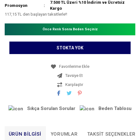
7.500 TL Üzeri %10 İndirim ve Ücretsiz
Promosyon
Kargo
117,15 TL den başlayan taksitlerle!!
Önce Renk Sonra Beden Seçiniz
STOKTA YOK
Tavsiye Et
Karşılaştır
Sıkça Sorulan Sorular
Beden Tablosu
ÜRÜN BILGISI
YORUMLAR
TAKSIT SEÇENEKLERI