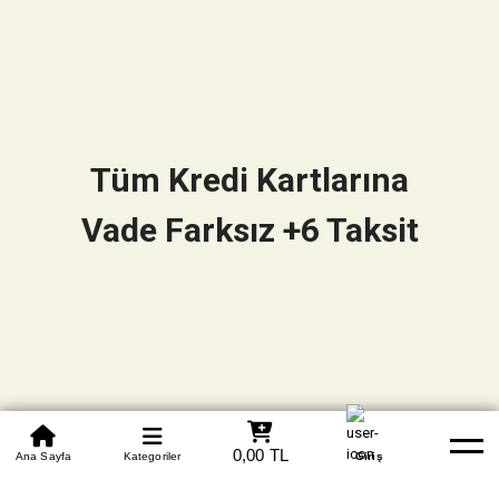
Tüm Kredi Kartlarına
Vade Farksız +6 Taksit
0850 305 09 70
0,00 TL
Beden Tablosu
Ana Sayfa
Kategoriler
Banka Hesapları
Whatsapp
Yardım
Giriş