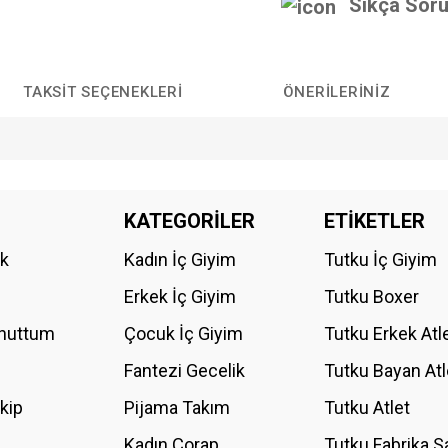
Sıkça Soru
TAKSIT SEÇENEKLERI
ÖNERILERINIZ
da yetersiz gördüğünüz noktaları öneri formunu kullanarak tarafımıza iletebilirs
KATEGORİLER
ETİKETLER
Bu ürüne ilk yorumu siz yapın!
ik
Kadın İç Giyim
Tutku İç Giyim
YORUM YAZ
Erkek İç Giyim
Tutku Boxer
Unuttum
Çocuk İç Giyim
Tutku Erkek Atl
Fantezi Gecelik
Tutku Bayan Atl
akip
Pijama Takım
Tutku Atlet
Kadın Çorap
Tutku Fabrika S