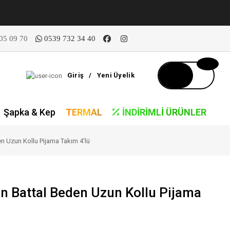
05 09 70
0539 732 34 40
Giriş
/
Yeni Üyelik
Şapka & Kep
TERMAL
İNDIRIMLI ÜRÜNLER
n Uzun Kollu Pijama Takım 4'lü
n Battal Beden Uzun Kollu Pijama