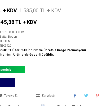
L + KDV
1.535,00 TL + KDV
: 345,38 TL + KDV
1.381,50 TL + KDV
Battal Beden
TEKTEN
TEK5420
7.500 TL Üzeri %10 İndirim ve Ücretsiz Kargo Promosyonu
İndirimli Ürünlerde Geçerli Değildir.
 Seçiniz
Tavsiye Et
Karşılaştır