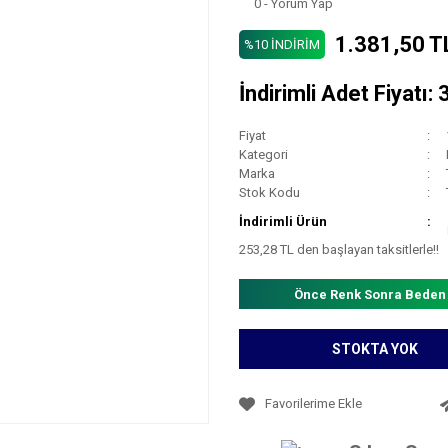
0 - Yorum Yap
1.381,50 T
%10 İNDİRİM
İndirimli Adet Fiyatı
Fiyat
Kategori
Marka
Stok Kodu
İndirimli Ürün
253,28 TL den başlayan taksitlerle!!
Önce Renk Sonra Beden
STOKTA YOK