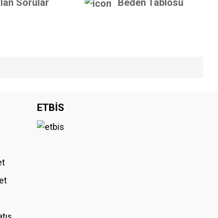
lan Sorular
Beden Tablosu
iniz.
ETBİS
et
et
atış