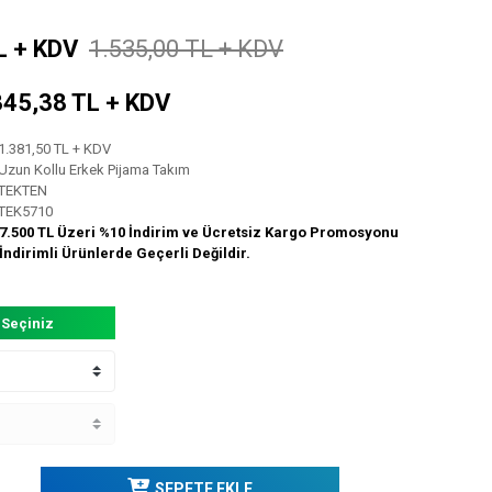
L + KDV
1.535,00 TL + KDV
: 345,38 TL + KDV
1.381,50 TL + KDV
Uzun Kollu Erkek Pijama Takım
TEKTEN
TEK5710
7.500 TL Üzeri %10 İndirim ve Ücretsiz Kargo Promosyonu
İndirimli Ürünlerde Geçerli Değildir.
 Seçiniz
SEPETE EKLE