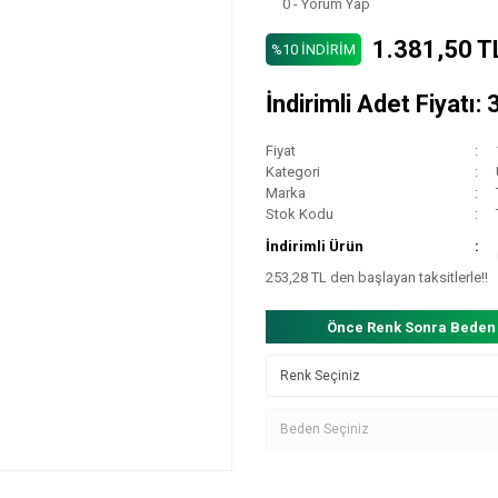
0 - Yorum Yap
1.381,50 T
%10 İNDİRİM
İndirimli Adet Fiyatı
Fiyat
Kategori
Marka
Stok Kodu
İndirimli Ürün
253,28 TL den başlayan taksitlerle!!
Önce Renk Sonra Beden