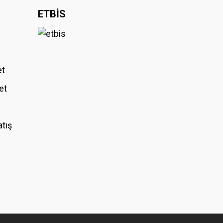
ETBİS
et
et
atış