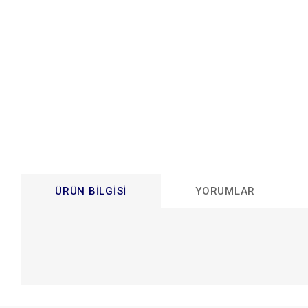
ÜRÜN BILGISI
YORUMLAR
Bu ürünün fiyat bilgisi, resim, ürün açıklamalarında ve diğer konular