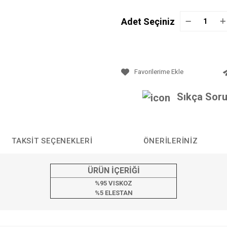
Adet Seçiniz
Sıkça Soru
TAKSIT SEÇENEKLERI
ÖNERILERINIZ
ÜRÜN İÇERİĞİ
%95 VISKOZ
%5 ELESTAN
da yetersiz gördüğünüz noktaları öneri formunu kullanarak tarafımıza iletebilirs