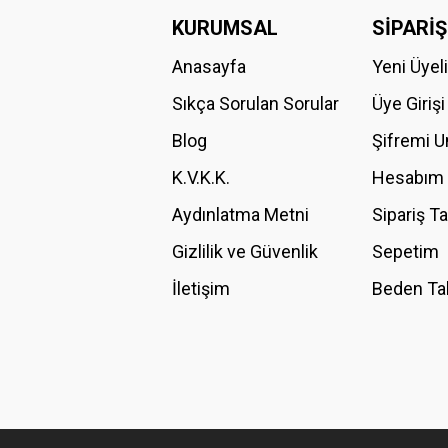
Görüş ve önerileriniz için teşekkür ederiz.
KURUMSAL
SİPARİŞ
Anasayfa
Yeni Üyel
Ürün resmi kalitesiz, bozuk veya görüntülenemiyor.
Ürün açıklamasında eksik bilgiler bulunuyor.
Sıkça Sorulan Sorular
Üye Girişi
Ürün bilgilerinde hatalar bulunuyor.
Blog
Şifremi 
Ürün fiyatı diğer sitelerden daha pahalı.
K.V.K.K.
Hesabım
Bu ürüne benzer farklı alternatifler olmalı.
Aydınlatma Metni
Sipariş T
Gizlilik ve Güvenlik
Sepetim
İletişim
Beden Ta