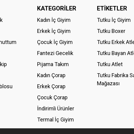
KATEGORİLER
ETİKETLER
Bu ürüne ilk yorumu siz yapın!
ik
Kadın İç Giyim
Tutku İç Giyim
YORUM YAZ
Erkek İç Giyim
Tutku Boxer
Unuttum
Çocuk İç Giyim
Tutku Erkek Atl
Fantezi Gecelik
Tutku Bayan Atl
akip
Pijama Takım
Tutku Atlet
Kadın Çorap
Tutku Fabrika S
Mağazası
blosu
Erkek Çorap
GÖNDER
Çocuk Çorap
İndirimli Ürünler
Termal İç Giyim