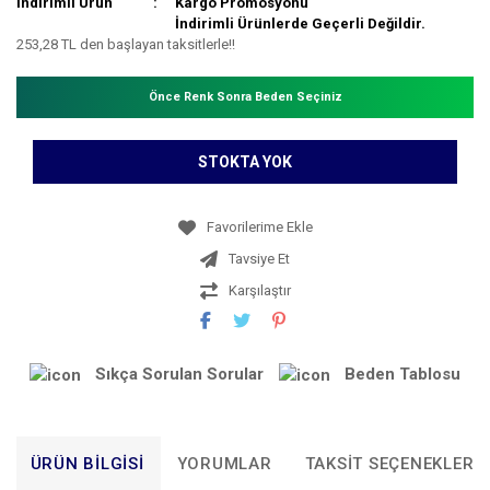
İndirimli Ürün
Kargo Promosyonu
İndirimli Ürünlerde Geçerli Değildir.
253,28 TL den başlayan taksitlerle!!
Önce Renk Sonra Beden Seçiniz
STOKTA YOK
Tavsiye Et
Karşılaştır
Sıkça Sorulan Sorular
Beden Tablosu
ÜRÜN BILGISI
YORUMLAR
TAKSIT SEÇENEKLERI