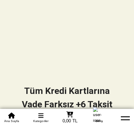
Tüm Kredi Kartlarına
Vade Farksız +6 Taksit
0850 305 09 70
0,00 TL
Beden Tablosu
Ana Sayfa
Kategoriler
Banka Hesapları
Whatsapp
Yardım
Giriş