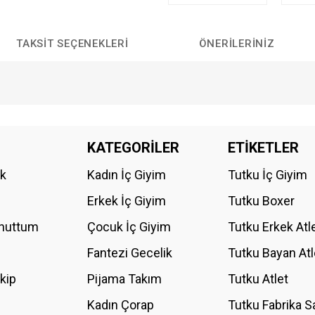
TAKSIT SEÇENEKLERI
ÖNERILERINIZ
da yetersiz gördüğünüz noktaları öneri formunu kullanarak tarafımıza iletebilirs
KATEGORİLER
ETİKETLER
Bu ürüne ilk yorumu siz yapın!
ik
Kadın İç Giyim
Tutku İç Giyim
YORUM YAZ
Erkek İç Giyim
Tutku Boxer
Unuttum
Çocuk İç Giyim
Tutku Erkek Atl
Fantezi Gecelik
Tutku Bayan Atl
akip
Pijama Takım
Tutku Atlet
Kadın Çorap
Tutku Fabrika S