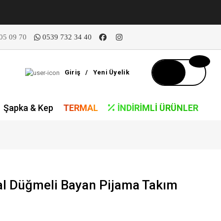
05 09 70
0539 732 34 40
Giriş
/
Yeni Üyelik
Şapka & Kep
TERMAL
İNDIRIMLI ÜRÜNLER
al Düğmeli Bayan Pijama Takım