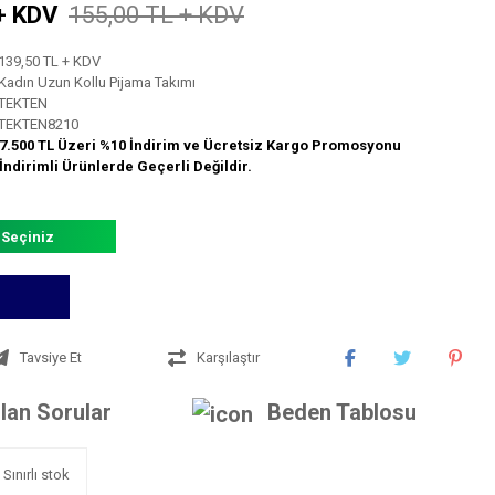
+ KDV
155,00 TL + KDV
139,50 TL + KDV
Kadın Uzun Kollu Pijama Takımı
TEKTEN
TEKTEN8210
7.500 TL Üzeri %10 İndirim ve Ücretsiz Kargo Promosyonu
İndirimli Ürünlerde Geçerli Değildir.
 Seçiniz
Tavsiye Et
Karşılaştır
lan Sorular
Beden Tablosu
Sınırlı stok