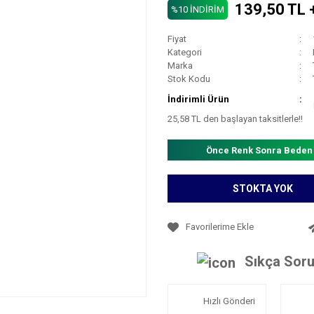
139,50 TL 
%10 İNDİRİM
Fiyat
Kategori
Marka
Stok Kodu
İndirimli Ürün
25,58 TL den başlayan taksitlerle!!
Önce Renk Sonra Beden
STOKTA YOK
Sıkça Soru
Hızlı Gönderi