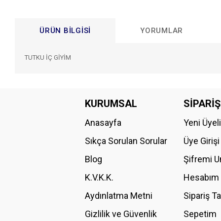
ÜRÜN BILGISI
YORUMLAR
TUTKU İÇ GİYİM
Bu ürünün fiyat bilgisi, resim, ürün açıklamalarında ve diğer konular
Görüş ve önerileriniz için teşekkür ederiz.
KURUMSAL
SİPARİŞ
Anasayfa
Yeni Üyel
Ürün resmi kalitesiz, bozuk veya görüntülenemiyor.
Ürün açıklamasında eksik bilgiler bulunuyor.
Sıkça Sorulan Sorular
Üye Girişi
Ürün bilgilerinde hatalar bulunuyor.
Blog
Şifremi 
Ürün fiyatı diğer sitelerden daha pahalı.
K.V.K.K.
Hesabım
Bu ürüne benzer farklı alternatifler olmalı.
Aydınlatma Metni
Sipariş T
Gizlilik ve Güvenlik
Sepetim