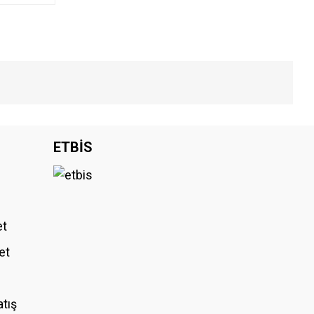
iniz.
ETBİS
et
et
atış