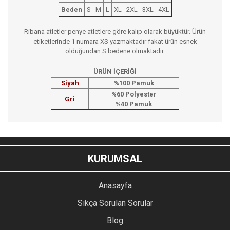
Beden
S
M
L
XL
2XL
3XL
4XL
Ribana atletler penye atletlere göre kalıp olarak büyüktür. Ürün
etiketlerinde 1 numara XS yazmaktadır fakat ürün esnek
olduğundan S bedene olmaktadır.
ÜRÜN İÇERİĞİ
Siyah
%100 Pamuk
%60 Polyester
Gri
%40 Pamuk
Bu ürünün fiyat bilgisi, resim, ürün açıklamalarında ve diğer
konularda yetersiz gördüğünüz noktaları öneri formunu
Bu ürüne ilk yorumu siz yapın!
kullanarak tarafımıza iletebilirsiniz.
KURUMSAL
Görüş ve önerileriniz için teşekkür ederiz.
YORUM YAZ
Anasayfa
Ürün resmi kalitesiz, bozuk veya görüntülenemiyor.
Sıkça Sorulan Sorular
Ürün açıklamasında eksik bilgiler bulunuyor.
Blog
Ürün bilgilerinde hatalar bulunuyor.