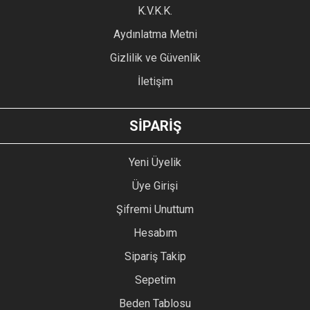
Ürün fiyatı diğer sitelerden daha pahalı.
K.V.K.K.
Bu ürüne benzer farklı alternatifler olmalı.
Aydınlatma Metni
Gizlilik ve Güvenlik
İletişim
GÖNDER
SİPARİŞ
Yeni Üyelik
Üye Girişi
Şifremi Unuttum
Hesabım
Sipariş Takip
Sepetim
Beden Tablosu