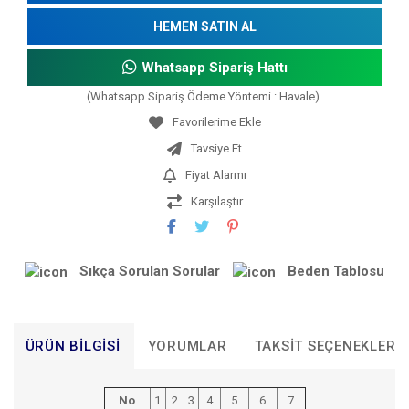
HEMEN SATIN AL
Whatsapp Sipariş Hattı
(Whatsapp Sipariş Ödeme Yöntemi : Havale)
Tavsiye Et
Fiyat Alarmı
Karşılaştır
Sıkça Sorulan Sorular
Beden Tablosu
ÜRÜN BILGISI
YORUMLAR
TAKSIT SEÇENEKLERI
No
1
2
3
4
5
6
7