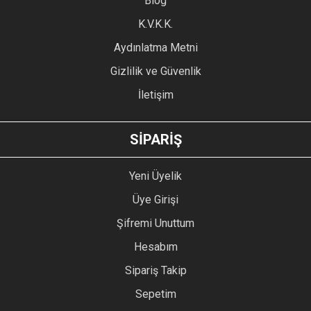
Blog
Ürün bilgilerinde hatalar bulunuyor.
Ürün fiyatı diğer sitelerden daha pahalı.
K.V.K.K.
Bu ürüne benzer farklı alternatifler olmalı.
Aydınlatma Metni
Gizlilik ve Güvenlik
İletişim
GÖNDER
SİPARİŞ
Yeni Üyelik
Üye Girişi
Şifremi Unuttum
Hesabım
Sipariş Takip
Sepetim