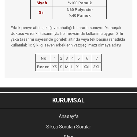
Siyah
%100 Pamuk
%60 Polyester
Gri
%40 Pamuk
Erkek penye atlet, şıklığı ve rahatlığı bir arada sunuyor. Yumuşak
dokusu ve renkli tasarımıyla her mevsimde kullanıma uygun. Sıfır
yaka tasarımı sayesinde gömlek altında veya tek başına rahatlıkla
kullanılabilir. Şıklığı seven erkeklerin vazgeçilmezi olmaya aday!
No
1
2
3
4
5
6
7
Beden
XS
S
M
L
XL
XXL
3XL
Bu ürünün fiyat bilgisi, resim, ürün açıklamalarında ve diğer
konularda yetersiz gördüğünüz noktaları öneri formunu
Bu ürüne ilk yorumu siz yapın!
kullanarak tarafımıza iletebilirsiniz.
KURUMSAL
Görüş ve önerileriniz için teşekkür ederiz.
YORUM YAZ
Anasayfa
Ürün resmi kalitesiz, bozuk veya görüntülenemiyor.
Sıkça Sorulan Sorular
Ürün açıklamasında eksik bilgiler bulunuyor.