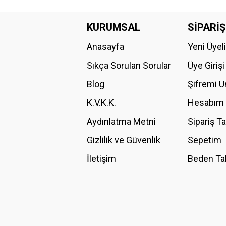
Bu ürünün fiyat bilgisi, resim, ürün açıklamalarında ve diğer konular
Görüş ve önerileriniz için teşekkür ederiz.
KURUMSAL
SİPARİŞ
Anasayfa
Yeni Üyel
Ürün resmi kalitesiz, bozuk veya görüntülenemiyor.
Ürün açıklamasında eksik bilgiler bulunuyor.
Sıkça Sorulan Sorular
Üye Girişi
Ürün bilgilerinde hatalar bulunuyor.
Blog
Şifremi 
Ürün fiyatı diğer sitelerden daha pahalı.
K.V.K.K.
Hesabım
Bu ürüne benzer farklı alternatifler olmalı.
Aydınlatma Metni
Sipariş T
Gizlilik ve Güvenlik
Sepetim
İletişim
Beden Ta