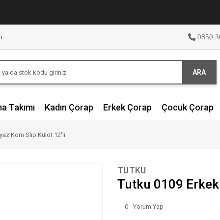
m
0850 3
ARA
ma Takımı
Kadın Çorap
Erkek Çorap
Çocuk Çorap
az Kom Slip Külot 12'li
TUTKU
Tutku 0109 Erkek 
0 - Yorum Yap