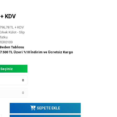
L + KDV
796,78 TL + KDV
Erkek Külot - Slip
Tutku
TER0109
Beden Tablosu
7.500 TL Üzeri %10 İndirim ve Ücretsiz Kargo
 Seçiniz
SEPETE EKLE