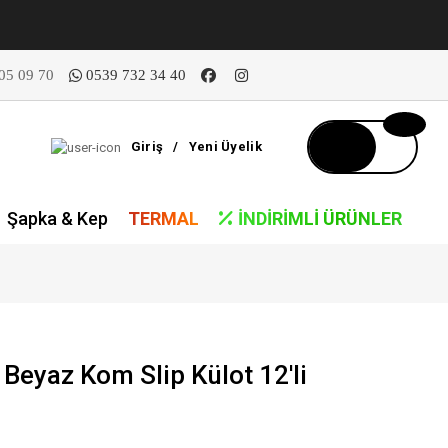
05 09 70
0539 732 34 40
Giriş
/
Yeni Üyelik
Şapka & Kep
TERMAL
İNDIRIMLI ÜRÜNLER
Beyaz Kom Slip Külot 12'li