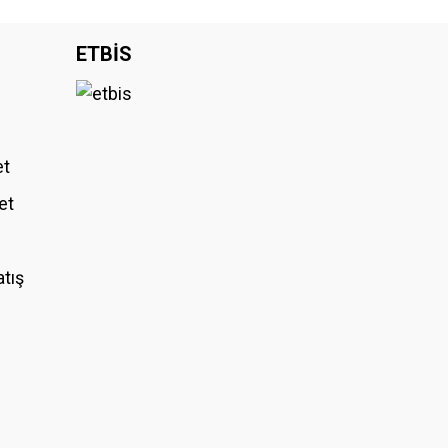
iniz.
ETBİS
et
et
atış