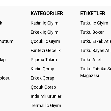
da yetersiz gördüğünüz noktaları öneri formunu kullanarak tarafımıza iletebilirs
KATEGORİLER
ETİKETLER
Bu ürüne ilk yorumu siz yapın!
ik
Kadın İç Giyim
Tutku İç Giyim
YORUM YAZ
Erkek İç Giyim
Tutku Boxer
Unuttum
Çocuk İç Giyim
Tutku Erkek Atl
Fantezi Gecelik
Tutku Bayan Atl
akip
Pijama Takım
Tutku Atlet
Kadın Çorap
Tutku Fabrika S
Mağazası
blosu
Erkek Çorap
GÖNDER
Çocuk Çorap
İndirimli Ürünler
Termal İç Giyim