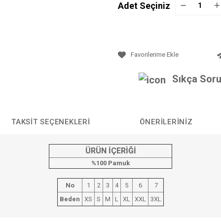
Adet Seçiniz
Sıkça Soru
TAKSIT SEÇENEKLERI
ÖNERILERINIZ
ÜRÜN İÇERİĞİ
%100 Pamuk
No
1
2
3
4
5
6
7
Beden
XS
S
M
L
XL
XXL
3XL