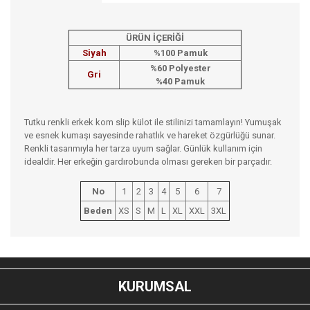
ÜRÜN İÇERİĞİ
Siyah
%100 Pamuk
%60 Polyester
Gri
%40 Pamuk
Tutku renkli erkek kom slip külot ile stilinizi tamamlayın! Yumuşak
ve esnek kumaşı sayesinde rahatlık ve hareket özgürlüğü sunar.
Renkli tasarımıyla her tarza uyum sağlar. Günlük kullanım için
idealdir. Her erkeğin gardırobunda olması gereken bir parçadır.
No
1
2
3
4
5
6
7
Beden
XS
S
M
L
XL
XXL
3XL
Bu ürünün fiyat bilgisi, resim, ürün açıklamalarında ve diğer
konularda yetersiz gördüğünüz noktaları öneri formunu
Bu ürüne ilk yorumu siz yapın!
kullanarak tarafımıza iletebilirsiniz.
KURUMSAL
Görüş ve önerileriniz için teşekkür ederiz.