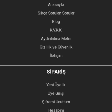
YORUM YAZ
Anasayfa
Ürün resmi kalitesiz, bozuk veya görüntülenemiyor.
Sıkça Sorulan Sorular
Ürün açıklamasında eksik bilgiler bulunuyor.
Blog
Ürün bilgilerinde hatalar bulunuyor.
Ürün fiyatı diğer sitelerden daha pahalı.
K.V.K.K.
Bu ürüne benzer farklı alternatifler olmalı.
Aydınlatma Metni
Gizlilik ve Güvenlik
İletişim
GÖNDER
SİPARİŞ
Yeni Üyelik
Üye Girişi
Şifremi Unuttum
Hesabım