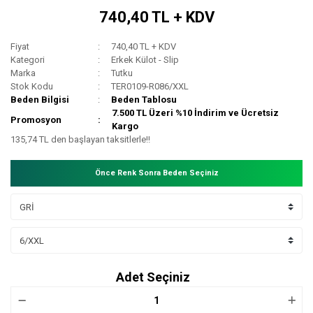
740,40 TL + KDV
Fiyat
740,40 TL + KDV
Kategori
Erkek Külot - Slip
Marka
Tutku
Stok Kodu
TER0109-R086/XXL
Beden Bilgisi
Beden Tablosu
7.500 TL Üzeri %10 İndirim ve Ücretsiz
Promosyon
Kargo
135,74 TL den başlayan taksitlerle!!
Önce Renk Sonra Beden Seçiniz
Adet Seçiniz