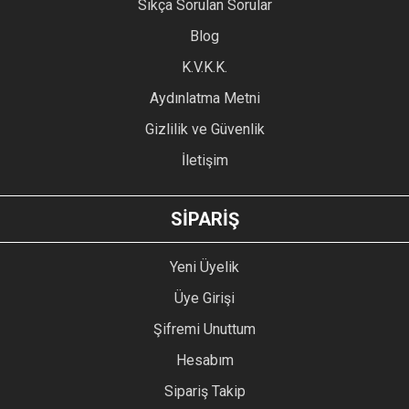
Sıkça Sorulan Sorular
Ürün açıklamasında eksik bilgiler bulunuyor.
Blog
Ürün bilgilerinde hatalar bulunuyor.
Ürün fiyatı diğer sitelerden daha pahalı.
K.V.K.K.
Bu ürüne benzer farklı alternatifler olmalı.
Aydınlatma Metni
Gizlilik ve Güvenlik
İletişim
GÖNDER
SİPARİŞ
Yeni Üyelik
Üye Girişi
Şifremi Unuttum
Hesabım
Sipariş Takip