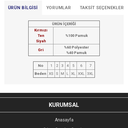
ÜRÜN BILGISI
YORUMLAR
TAKSIT SEÇENEKLERI
ÜRÜN İÇERİĞİ
Kırmızı
Ten
%100 Pamuk
Siyah
%60 Polyester
Gri
%40 Pamuk
No
1
2
3
4
5
6
7
Beden
XS
S
M
L
XL
XXL
3XL
Bu ürünün fiyat bilgisi, resim, ürün açıklamalarında ve diğer
konularda yetersiz gördüğünüz noktaları öneri formunu
Bu ürüne ilk yorumu siz yapın!
kullanarak tarafımıza iletebilirsiniz.
KURUMSAL
Görüş ve önerileriniz için teşekkür ederiz.
YORUM YAZ
Anasayfa
Ürün resmi kalitesiz, bozuk veya görüntülenemiyor.