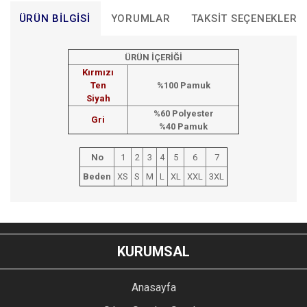
ÜRÜN BILGISI
YORUMLAR
TAKSIT SEÇENEKLERI
ÜRÜN İÇERİĞİ
Kırmızı
Ten
%100 Pamuk
Siyah
%60 Polyester
Gri
%40 Pamuk
No
1
2
3
4
5
6
7
Beden
XS
S
M
L
XL
XXL
3XL
Bu ürünün fiyat bilgisi, resim, ürün açıklamalarında ve diğer
konularda yetersiz gördüğünüz noktaları öneri formunu
Bu ürüne ilk yorumu siz yapın!
kullanarak tarafımıza iletebilirsiniz.
KURUMSAL
Görüş ve önerileriniz için teşekkür ederiz.
YORUM YAZ
Anasayfa
Ürün resmi kalitesiz, bozuk veya görüntülenemiyor.