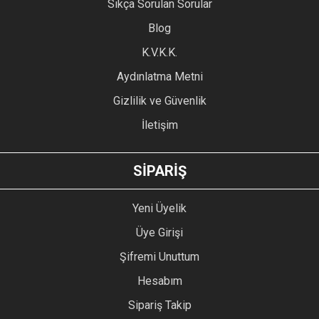
Sıkça Sorulan Sorular
Ürün açıklamasında eksik bilgiler bulunuyor.
Blog
Ürün bilgilerinde hatalar bulunuyor.
Ürün fiyatı diğer sitelerden daha pahalı.
K.V.K.K.
Bu ürüne benzer farklı alternatifler olmalı.
Aydınlatma Metni
Gizlilik ve Güvenlik
İletişim
GÖNDER
SİPARİŞ
Yeni Üyelik
Üye Girişi
Şifremi Unuttum
Hesabım
Sipariş Takip