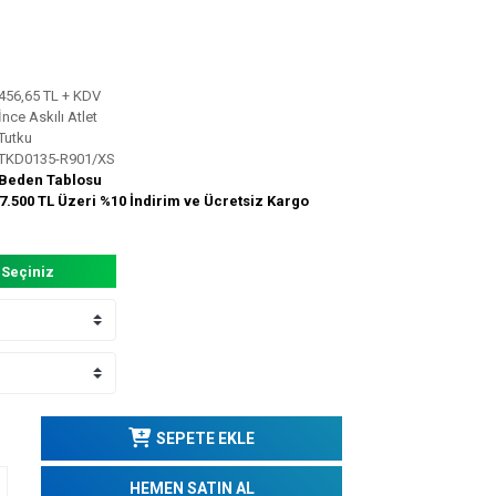
456,65 TL + KDV
İnce Askılı Atlet
Tutku
TKD0135-R901/XS
Beden Tablosu
7.500 TL Üzeri %10 İndirim ve Ücretsiz Kargo
 Seçiniz
SEPETE EKLE
HEMEN SATIN AL