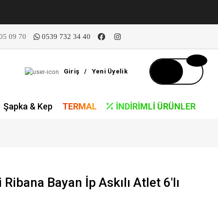
05 09 70
0539 732 34 40
Giriş
/
Yeni Üyelik
Şapka & Kep
TERMAL
İNDIRIMLI ÜRÜNLER
Ribana Bayan İp Askılı Atlet 6'lı