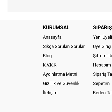
Bu ürünün fiyat bilgisi, resim, ürün açıklamalarında ve diğer konular
Görüş ve önerileriniz için teşekkür ederiz.
KURUMSAL
SİPARİŞ
Anasayfa
Yeni Üyel
Ürün resmi kalitesiz, bozuk veya görüntülenemiyor.
Ürün açıklamasında eksik bilgiler bulunuyor.
Sıkça Sorulan Sorular
Üye Girişi
Ürün bilgilerinde hatalar bulunuyor.
Blog
Şifremi 
Ürün fiyatı diğer sitelerden daha pahalı.
K.V.K.K.
Hesabım
Bu ürüne benzer farklı alternatifler olmalı.
Aydınlatma Metni
Sipariş T
Gizlilik ve Güvenlik
Sepetim
İletişim
Beden Ta