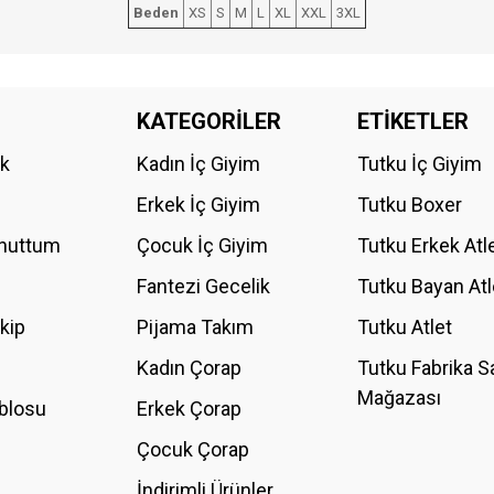
Beden
XS
S
M
L
XL
XXL
3XL
da yetersiz gördüğünüz noktaları öneri formunu kullanarak tarafımıza iletebilirs
KATEGORİLER
ETİKETLER
Bu ürüne ilk yorumu siz yapın!
ik
Kadın İç Giyim
Tutku İç Giyim
YORUM YAZ
Erkek İç Giyim
Tutku Boxer
Unuttum
Çocuk İç Giyim
Tutku Erkek Atl
Fantezi Gecelik
Tutku Bayan Atl
akip
Pijama Takım
Tutku Atlet
Kadın Çorap
Tutku Fabrika S
Mağazası
blosu
Erkek Çorap
GÖNDER
Çocuk Çorap
İndirimli Ürünler