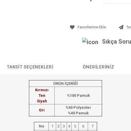
Ta
Sıkça Soru
TAKSIT SEÇENEKLERI
ÖNERILERINIZ
ÜRÜN İÇERİĞİ
Kırmızı
Ten
%100 Pamuk
Siyah
%60 Polyester
Gri
%40 Pamuk
No
1
2
3
4
5
6
7