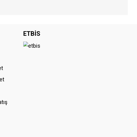
iniz.
ETBİS
et
et
atış