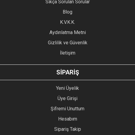
Sıkça Sorulan Sorular
Ürün açıklamasında eksik bilgiler bulunuyor.
Blog
Ürün bilgilerinde hatalar bulunuyor.
Ürün fiyatı diğer sitelerden daha pahalı.
K.V.K.K.
Bu ürüne benzer farklı alternatifler olmalı.
Aydınlatma Metni
Gizlilik ve Güvenlik
İletişim
GÖNDER
SİPARİŞ
Yeni Üyelik
Üye Girişi
Şifremi Unuttum
Hesabım
Sipariş Takip