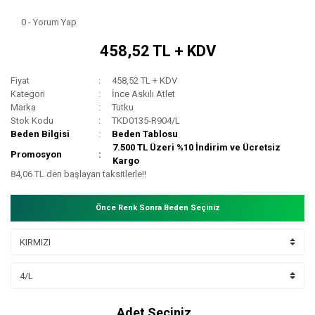
0 - Yorum Yap
458,52 TL + KDV
Fiyat
458,52 TL + KDV
Kategori
İnce Askılı Atlet
Marka
Tutku
Stok Kodu
TKD0135-R904/L
Beden Bilgisi
Beden Tablosu
7.500 TL Üzeri %10 İndirim ve Ücretsiz
Promosyon
Kargo
84,06 TL den başlayan taksitlerle!!
Önce Renk Sonra Beden Seçiniz
Adet Seçiniz