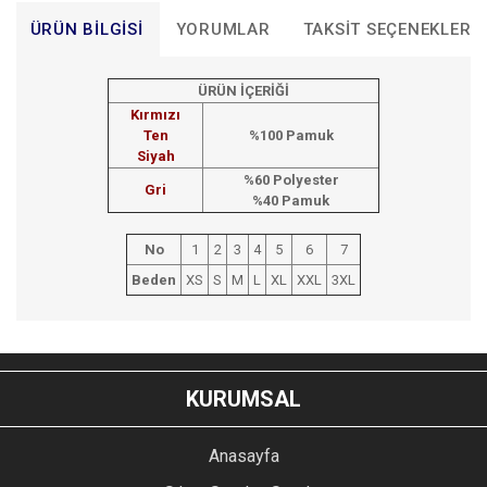
ÜRÜN BILGISI
YORUMLAR
TAKSIT SEÇENEKLERI
ÜRÜN İÇERİĞİ
Kırmızı
Ten
%100 Pamuk
Siyah
%60 Polyester
Gri
%40 Pamuk
No
1
2
3
4
5
6
7
Beden
XS
S
M
L
XL
XXL
3XL
Bu ürünün fiyat bilgisi, resim, ürün açıklamalarında ve diğer
konularda yetersiz gördüğünüz noktaları öneri formunu
Bu ürüne ilk yorumu siz yapın!
kullanarak tarafımıza iletebilirsiniz.
KURUMSAL
Görüş ve önerileriniz için teşekkür ederiz.
YORUM YAZ
Anasayfa
Ürün resmi kalitesiz, bozuk veya görüntülenemiyor.