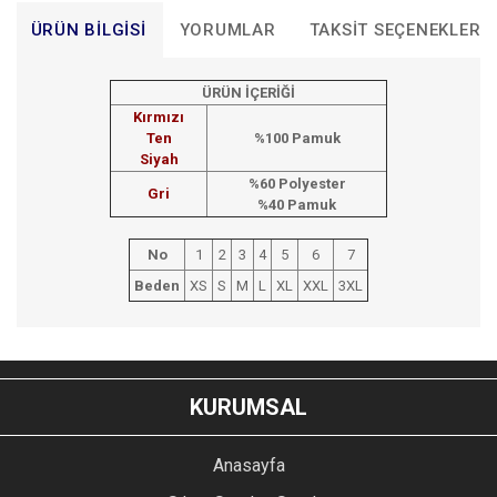
ÜRÜN BILGISI
YORUMLAR
TAKSIT SEÇENEKLERI
ÜRÜN İÇERİĞİ
Kırmızı
Ten
%100 Pamuk
Siyah
%60 Polyester
Gri
%40 Pamuk
No
1
2
3
4
5
6
7
Beden
XS
S
M
L
XL
XXL
3XL
Bu ürünün fiyat bilgisi, resim, ürün açıklamalarında ve diğer
konularda yetersiz gördüğünüz noktaları öneri formunu
Bu ürüne ilk yorumu siz yapın!
kullanarak tarafımıza iletebilirsiniz.
KURUMSAL
Görüş ve önerileriniz için teşekkür ederiz.
YORUM YAZ
Anasayfa
Ürün resmi kalitesiz, bozuk veya görüntülenemiyor.