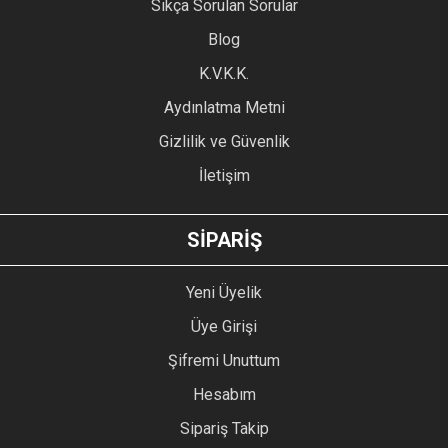
Sıkça Sorulan Sorular
Ürün açıklamasında eksik bilgiler bulunuyor.
Blog
Ürün bilgilerinde hatalar bulunuyor.
Ürün fiyatı diğer sitelerden daha pahalı.
K.V.K.K.
Bu ürüne benzer farklı alternatifler olmalı.
Aydınlatma Metni
Gizlilik ve Güvenlik
İletişim
GÖNDER
SİPARİŞ
Yeni Üyelik
Üye Girişi
Şifremi Unuttum
Hesabım
Sipariş Takip