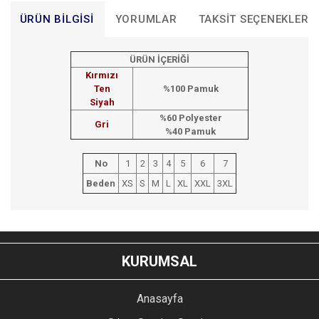
ÜRÜN BILGISI
YORUMLAR
TAKSIT SEÇENEKLERI
ÜRÜN İÇERİĞİ
Kırmızı
Ten
%100 Pamuk
Siyah
%60 Polyester
Gri
%40 Pamuk
No
1
2
3
4
5
6
7
Beden
XS
S
M
L
XL
XXL
3XL
Bu ürünün fiyat bilgisi, resim, ürün açıklamalarında ve diğer
konularda yetersiz gördüğünüz noktaları öneri formunu
Bu ürüne ilk yorumu siz yapın!
kullanarak tarafımıza iletebilirsiniz.
KURUMSAL
Görüş ve önerileriniz için teşekkür ederiz.
YORUM YAZ
Anasayfa
Ürün resmi kalitesiz, bozuk veya görüntülenemiyor.