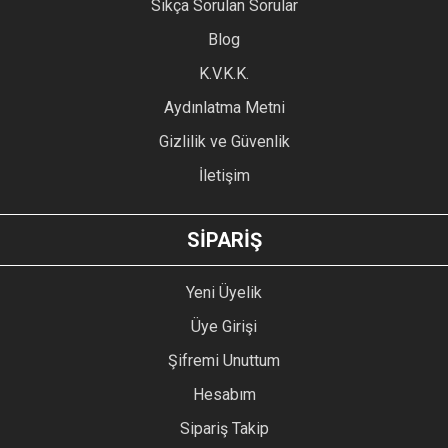
Sıkça Sorulan Sorular
Ürün açıklamasında eksik bilgiler bulunuyor.
Blog
Ürün bilgilerinde hatalar bulunuyor.
Ürün fiyatı diğer sitelerden daha pahalı.
K.V.K.K.
Bu ürüne benzer farklı alternatifler olmalı.
Aydınlatma Metni
Gizlilik ve Güvenlik
İletişim
GÖNDER
SİPARİŞ
Yeni Üyelik
Üye Girişi
Şifremi Unuttum
Hesabım
Sipariş Takip