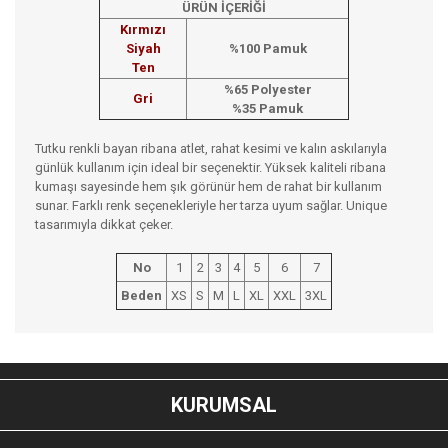
ÜRÜN İÇERİĞİ
Kırmızı
Siyah
%100 Pamuk
Ten
%65 Polyester
Gri
%35 Pamuk
Tutku renkli bayan ribana atlet, rahat kesimi ve kalın askılarıyla
günlük kullanım için ideal bir seçenektir. Yüksek kaliteli ribana
kumaşı sayesinde hem şık görünür hem de rahat bir kullanım
sunar. Farklı renk seçenekleriyle her tarza uyum sağlar. Unique
tasarımıyla dikkat çeker.
No
1
2
3
4
5
6
7
Beden
XS
S
M
L
XL
XXL
3XL
Bu ürünün fiyat bilgisi, resim, ürün açıklamalarında ve diğer
konularda yetersiz gördüğünüz noktaları öneri formunu
Bu ürüne ilk yorumu siz yapın!
kullanarak tarafımıza iletebilirsiniz.
KURUMSAL
Görüş ve önerileriniz için teşekkür ederiz.