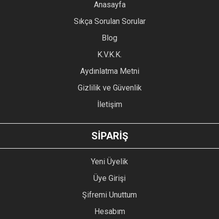
YORUM YAZ
Anasayfa
Ürün resmi kalitesiz, bozuk veya görüntülenemiyor.
Sıkça Sorulan Sorular
Ürün açıklamasında eksik bilgiler bulunuyor.
Blog
Ürün bilgilerinde hatalar bulunuyor.
Ürün fiyatı diğer sitelerden daha pahalı.
K.V.K.K.
Bu ürüne benzer farklı alternatifler olmalı.
Aydınlatma Metni
Gizlilik ve Güvenlik
İletişim
GÖNDER
SİPARİŞ
Yeni Üyelik
Üye Girişi
Şifremi Unuttum
Hesabım