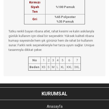
Kırmızı
Siyah
%100 Pamuk
Ten
%65 Polyester
Gri
%35 Pamuk
Tutku renkli bayan ribana atlet, rahat kesimi ve kalın askılarıyla
günlük kullanım için ideal bir seçenektir. Yüksek kaliteli ribana
kumaşı sayesinde hem şık görünür hem de rahat bir kullanım
sunar. Farklı renk seçenekleriyle her tarza uyum sağlar. Unique
tasarımıyla dikkat çeker.
No
1
2
3
4
5
6
7
Beden
XS
S
M
L
XL
XXL
3XL
Bu ürünün fiyat bilgisi, resim, ürün açıklamalarında ve diğer
konularda yetersiz gördüğünüz noktaları öneri formunu
Bu ürüne ilk yorumu siz yapın!
kullanarak tarafımıza iletebilirsiniz.
KURUMSAL
Görüş ve önerileriniz için teşekkür ederiz.
YORUM YAZ
Anasayfa