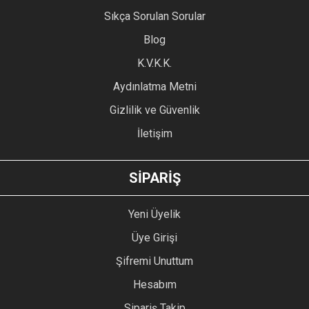
Ürün resmi kalitesiz, bozuk veya görüntülenemiyor.
Sıkça Sorulan Sorular
Ürün açıklamasında eksik bilgiler bulunuyor.
Blog
Ürün bilgilerinde hatalar bulunuyor.
Ürün fiyatı diğer sitelerden daha pahalı.
K.V.K.K.
Bu ürüne benzer farklı alternatifler olmalı.
Aydınlatma Metni
Gizlilik ve Güvenlik
İletişim
GÖNDER
SİPARİŞ
Yeni Üyelik
Üye Girişi
Şifremi Unuttum
Hesabım
Sipariş Takip