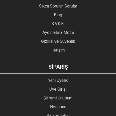
Ürün resmi kalitesiz, bozuk veya görüntülenemiyor.
Sıkça Sorulan Sorular
Ürün açıklamasında eksik bilgiler bulunuyor.
Blog
Ürün bilgilerinde hatalar bulunuyor.
Ürün fiyatı diğer sitelerden daha pahalı.
K.V.K.K.
Bu ürüne benzer farklı alternatifler olmalı.
Aydınlatma Metni
Gizlilik ve Güvenlik
İletişim
GÖNDER
SİPARİŞ
Yeni Üyelik
Üye Girişi
Şifremi Unuttum
Hesabım
Sipariş Takip