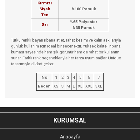
Kırmızı
Siyah
%100 Pamuk
Ten
%65 Polyester
Gri
%35 Pamuk
Tutku renkli bayan ribana atlet, rahat kesimi ve kalın askılarıyla
günlük kullanım için ideal bir seçenektir. Yüksek kaliteli ribana
kumaşı sayesinde hem şık görünür hem de rahat bir kullanım
sunar. Farklı renk seçenekleriyle her tarza uyum sağlar. Unique
tasarımıyla dikkat çeker.
No
1
2
3
4
5
6
7
Beden
XS
S
M
L
XL
XXL
3XL
Bu ürünün fiyat bilgisi, resim, ürün açıklamalarında ve diğer
konularda yetersiz gördüğünüz noktaları öneri formunu
Bu ürüne ilk yorumu siz yapın!
kullanarak tarafımıza iletebilirsiniz.
KURUMSAL
Görüş ve önerileriniz için teşekkür ederiz.
YORUM YAZ
Anasayfa