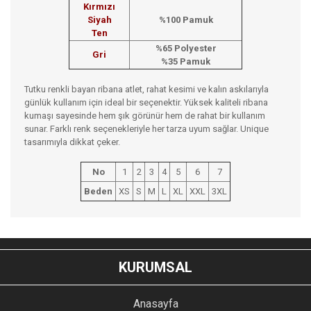
Kırmızı
Siyah
%100 Pamuk
Ten
%65 Polyester
Gri
%35 Pamuk
Tutku renkli bayan ribana atlet, rahat kesimi ve kalın askılarıyla
günlük kullanım için ideal bir seçenektir. Yüksek kaliteli ribana
kumaşı sayesinde hem şık görünür hem de rahat bir kullanım
sunar. Farklı renk seçenekleriyle her tarza uyum sağlar. Unique
tasarımıyla dikkat çeker.
No
1
2
3
4
5
6
7
Beden
XS
S
M
L
XL
XXL
3XL
Bu ürünün fiyat bilgisi, resim, ürün açıklamalarında ve diğer
konularda yetersiz gördüğünüz noktaları öneri formunu
Bu ürüne ilk yorumu siz yapın!
kullanarak tarafımıza iletebilirsiniz.
KURUMSAL
Görüş ve önerileriniz için teşekkür ederiz.
YORUM YAZ
Anasayfa