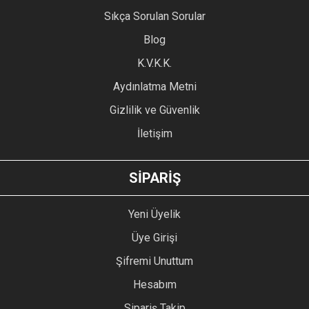
Ürün resmi kalitesiz, bozuk veya görüntülenemiyor.
Sıkça Sorulan Sorular
Ürün açıklamasında eksik bilgiler bulunuyor.
Blog
Ürün bilgilerinde hatalar bulunuyor.
Ürün fiyatı diğer sitelerden daha pahalı.
K.V.K.K.
Bu ürüne benzer farklı alternatifler olmalı.
Aydınlatma Metni
Gizlilik ve Güvenlik
İletişim
GÖNDER
SİPARİŞ
Yeni Üyelik
Üye Girişi
Şifremi Unuttum
Hesabım
Sipariş Takip