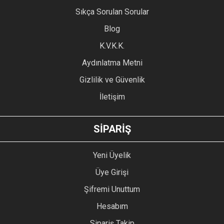
Ürün resmi kalitesiz, bozuk veya görüntülenemiyor.
Sıkça Sorulan Sorular
Ürün açıklamasında eksik bilgiler bulunuyor.
Blog
Ürün bilgilerinde hatalar bulunuyor.
Ürün fiyatı diğer sitelerden daha pahalı.
K.V.K.K.
Bu ürüne benzer farklı alternatifler olmalı.
Aydınlatma Metni
Gizlilik ve Güvenlik
İletişim
GÖNDER
SİPARİŞ
Yeni Üyelik
Üye Girişi
Şifremi Unuttum
Hesabım
Sipariş Takip