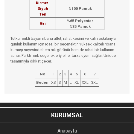
Kırmızı
Siyah
%100 Pamuk
Ten
%65 Polyester
Gri
%35 Pamuk
Tutku renkli bayan ribana atlet, rahat kesimi ve kalın askılarıyla
günlük kullanım için ideal bir seçenektir. Yüksek kaliteli ribana
kumaşı sayesinde hem şık görünür hem de rahat bir kullanım
sunar. Farklı renk seçenekleriyle her tarza uyum sağlar. Unique
tasarımıyla dikkat çeker.
No
1
2
3
4
5
6
7
Beden
XS
S
M
L
XL
XXL
3XL
Bu ürünün fiyat bilgisi, resim, ürün açıklamalarında ve diğer
konularda yetersiz gördüğünüz noktaları öneri formunu
Bu ürüne ilk yorumu siz yapın!
kullanarak tarafımıza iletebilirsiniz.
KURUMSAL
Görüş ve önerileriniz için teşekkür ederiz.
YORUM YAZ
Anasayfa