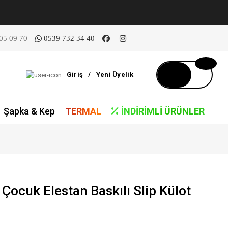
05 09 70
0539 732 34 40
Giriş
/
Yeni Üyelik
Şapka & Kep
TERMAL
İNDIRIMLI ÜRÜNLER
Çocuk Elestan Baskılı Slip Külot