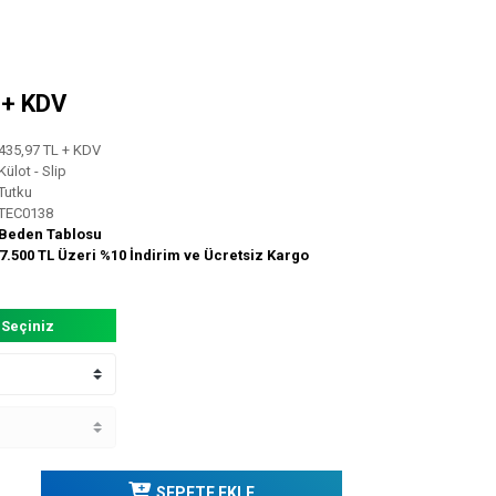
L + KDV
435,97 TL + KDV
Külot - Slip
Tutku
TEC0138
Beden Tablosu
7.500 TL Üzeri %10 İndirim ve Ücretsiz Kargo
 Seçiniz
SEPETE EKLE