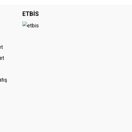
iniz.
ETBİS
et
et
atış