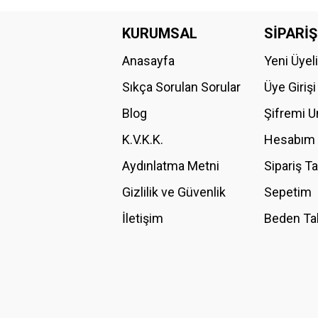
Bu ürünün fiyat bilgisi, resim, ürün açıklamalarında ve diğer konular
Görüş ve önerileriniz için teşekkür ederiz.
KURUMSAL
SİPARİŞ
Anasayfa
Yeni Üyel
Ürün resmi kalitesiz, bozuk veya görüntülenemiyor.
Ürün açıklamasında eksik bilgiler bulunuyor.
Sıkça Sorulan Sorular
Üye Girişi
Ürün bilgilerinde hatalar bulunuyor.
Blog
Şifremi 
Ürün fiyatı diğer sitelerden daha pahalı.
K.V.K.K.
Hesabım
Bu ürüne benzer farklı alternatifler olmalı.
Aydınlatma Metni
Sipariş T
Gizlilik ve Güvenlik
Sepetim
İletişim
Beden Ta