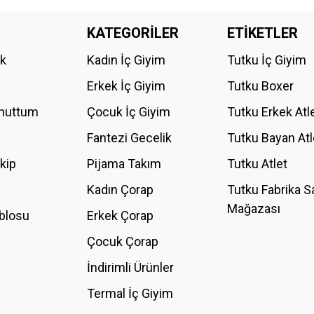
da yetersiz gördüğünüz noktaları öneri formunu kullanarak tarafımıza iletebilirs
KATEGORİLER
ETİKETLER
Bu ürüne ilk yorumu siz yapın!
ik
Kadın İç Giyim
Tutku İç Giyim
YORUM YAZ
Erkek İç Giyim
Tutku Boxer
Unuttum
Çocuk İç Giyim
Tutku Erkek Atl
Fantezi Gecelik
Tutku Bayan Atl
akip
Pijama Takım
Tutku Atlet
Kadın Çorap
Tutku Fabrika S
Mağazası
blosu
Erkek Çorap
GÖNDER
Çocuk Çorap
İndirimli Ürünler
Termal İç Giyim