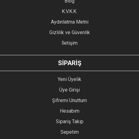
Blog
Ürün bilgilerinde hatalar bulunuyor.
Ürün fiyatı diğer sitelerden daha pahalı.
K.V.K.K.
Bu ürüne benzer farklı alternatifler olmalı.
Aydınlatma Metni
Gizlilik ve Güvenlik
İletişim
GÖNDER
SİPARİŞ
Yeni Üyelik
Üye Girişi
Şifremi Unuttum
Hesabım
Sipariş Takip
Sepetim