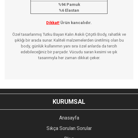
%94 Pamuk
%6 Elastan
Dikkat!
Ürün kancalıdır.
Özel tasarlanmış Tutku Bayan Kalın Askılı Çıtçıtlı Body, rahatlık ve
şıklığı bir arada sunar. Kaliteli malzemelerden üretilmiş olan bu
body, günlük kullanımın yanı sıra özel anlarda da tercih
edebileceğiniz bir parçadır. Vücudu saran kesimi ve şık
tasarımıyla her zaman dikkat çeker.
Bu ürünün fiyat bilgisi, resim, ürün açıklamalarında ve diğer
konularda yetersiz gördüğünüz noktaları öneri formunu
Bu ürüne ilk yorumu siz yapın!
kullanarak tarafımıza iletebilirsiniz.
KURUMSAL
Görüş ve önerileriniz için teşekkür ederiz.
YORUM YAZ
Anasayfa
Ürün resmi kalitesiz, bozuk veya görüntülenemiyor.
Sıkça Sorulan Sorular
Ürün açıklamasında eksik bilgiler bulunuyor.